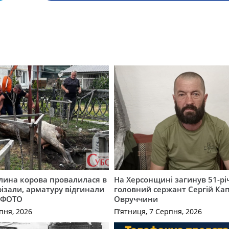
лина корова провалилася в
На Херсонщині загинув 51-р
різали, арматуру відгинали
головний сержант Сергій Кап
. ФОТО
Овруччини
пня, 2026
П’ятниця, 7 Серпня, 2026