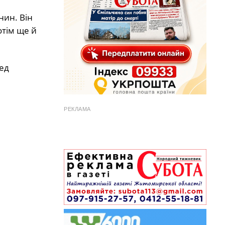
нин. Він
отім ще й
ед
РЕКЛАМА