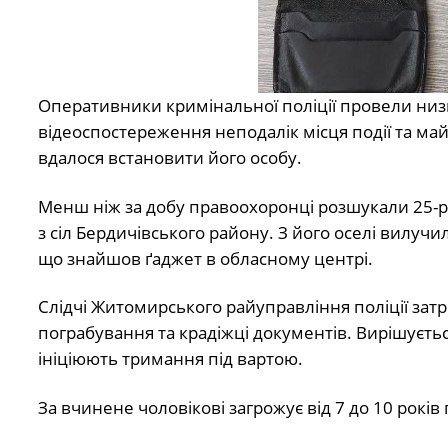
Оперативники кримінальної поліції провели низ
відеоспостереження неподалік місця події та м
вдалося встановити його особу.
Менш ніж за добу правоохоронці розшукали 25-річ
з сіл Бердичівського району. З його оселі вилуч
що знайшов ґаджет в обласному центрі.
Слідчі Житомирського райуправління поліції зат
пограбування та крадіжці документів. Вирішуєть
ініціюють тримання під вартою.
За вчинене чоловікові загрожує від 7 до 10 років