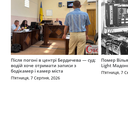
Після погоні в центрі Бердичева — суд:
Помер Вілья
водій хоче отримати записи з
Light Мадон
бодікамер і камер міста
П’ятниця, 7 С
П’ятниця, 7 Серпня, 2026