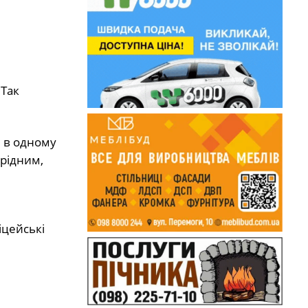
 Так
, в одному
 рідним,
іцейські