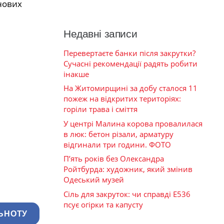
нових
Недавні записи
Перевертаєте банки після закрутки?
Сучасні рекомендації радять робити
інакше
На Житомирщині за добу сталося 11
пожеж на відкритих територіях:
горіли трава і сміття
У центрі Малина корова провалилася
в люк: бетон різали, арматуру
відгинали три години. ФОТО
П’ять років без Олександра
Ройтбурда: художник, який змінив
Одеський музей
Сіль для закруток: чи справді Е536
псує огірки та капусту
ЬНОТУ