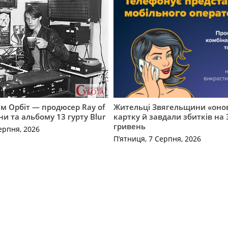
м Орбіт — продюсер Ray of
Жительці Звягельщини «оно
ни та альбому 13 гурту Blur
картку й завдали збитків на 
гривень
ерпня, 2026
П’ятниця, 7 Серпня, 2026