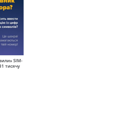
вили» SIM-
31 тисячу