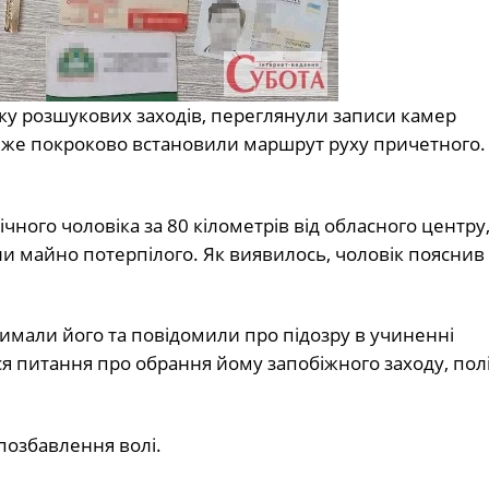
ку розшукових заходів, переглянули записи камер
айже покроково встановили маршрут руху причетного.
ного чоловіка за 80 кілометрів від обласного центру
или майно потерпілого. Як виявилось, чоловік пояснив
римали його та повідомили про підозру в учиненні
ся питання про обрання йому запобіжного заходу, пол
 позбавлення волі.