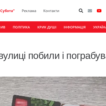
“Субота”
Реклама
Контакти
ЗИВ
ПОЛІТИКА
КРИК ДУШІ
ІНФОРМАЦІЯ
УКРАЇН
вулиці побили і пограбу