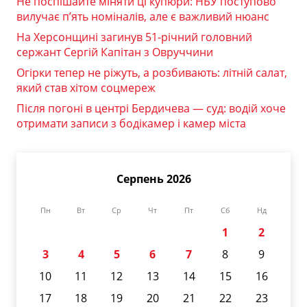
Не поспішайте міняти ці купюри: НБУ поступово
вилучає п’ять номіналів, але є важливий нюанс
На Херсонщині загинув 51-річний головний
сержант Сергій Капітан з Овруччини
Огірки тепер не ріжуть, а розбивають: літній салат,
який став хітом соцмереж
Після погоні в центрі Бердичева — суд: водій хоче
отримати записи з бодікамер і камер міста
Серпень 2026
Пн
Вт
Ср
Чт
Пт
Сб
Нд
1
2
3
4
5
6
7
8
9
10
11
12
13
14
15
16
17
18
19
20
21
22
23