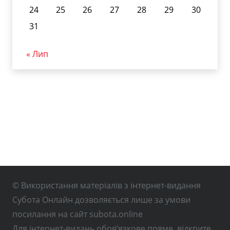
24
25
26
27
28
29
30
31
« Лип
© Використання матеріалів з інтернет-видання
Субота Онлайн дозволяється лише за умови
посилання на сайт subota.online
Для інтернет-видань обов’язкове пряме, відкрите