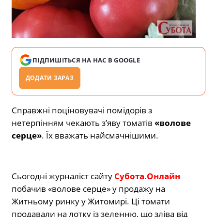
ПІДПИШІТЬСЯ НА НАС В GOOGLE
ДОДАТИ ЗАРАЗ
Справжні поціновувачі помідорів з
нетерпінням чекають з’яву томатів
«волове
серце»
. Їх вважать найсмачнішими.
Сьогодні журналіст сайту
Субота.Онлайн
побачив «волове серце» у продажу на
Житньому ринку у Житомирі. Ці томати
продавали на лотку із зеленню, що зліва від