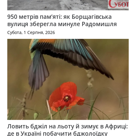
950 метрів пам’яті: як Борщагівська
вулиця зберегла минуле Радомишля
Субота, 1 Серпня, 2026
Ловить бджіл на льоту й зимує в Африці:
де в Україні побачити бджолоїдку