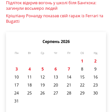
Підліток відкрив вогонь у школі біля Бангкока:
загинули восьмеро людей
Кріштіану Роналду показав свій гараж із Ferrari та
Bugatti
Серпень 2026
Пн
Вт
Ср
Чт
Пт
Сб
Нд
1
2
3
4
5
6
7
8
9
10
11
12
13
14
15
16
17
18
19
20
21
22
23
24
25
26
27
28
29
30
31