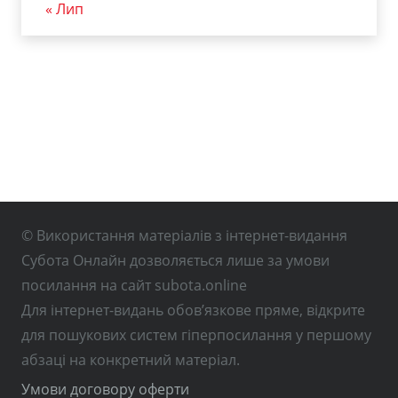
« Лип
© Використання матеріалів з інтернет-видання
Субота Онлайн дозволяється лише за умови
посилання на сайт subota.online
Для інтернет-видань обов’язкове пряме, відкрите
для пошукових систем гіперпосилання у першому
абзаці на конкретний матеріал.
Умови договору оферти