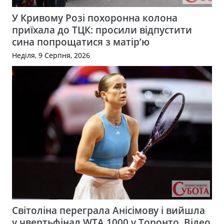
У Кривому Розі похоронна колона
приїхала до ТЦК: просили відпустити
сина попрощатися з матір’ю
Неділя, 9 Серпня, 2026
Світоліна переграла Анісімову і вийшла
у чвертьфінал WTA 1000 у Торонто. Відео