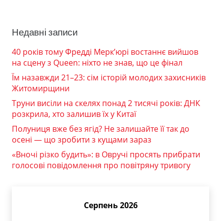
Недавні записи
40 років тому Фредді Мерк’юрі востаннє вийшов
на сцену з Queen: ніхто не знав, що це фінал
Їм назавжди 21–23: сім історій молодих захисників
Житомирщини
Труни висіли на скелях понад 2 тисячі років: ДНК
розкрила, хто залишив їх у Китаї
Полуниця вже без ягід? Не залишайте її так до
осені — що зробити з кущами зараз
«Вночі різко будить»: в Овручі просять прибрати
голосові повідомлення про повітряну тривогу
Серпень 2026