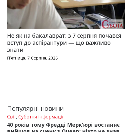
Не як на бакалаврат: з 7 серпня почався
вступ до аспірантури — що важливо
знати
П’ятниця, 7 Серпня, 2026
Популярні новини
Світ
,
Суботня інформація
40 років тому Фредді Мерк’юрі востаннє
вийшов на сцену з Queen: ніхто не знав,