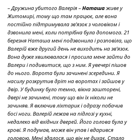
– Дружина убитого Валерія –
Наташа
живе у
Житомирі, тому що там працює, але вона
постійно підтримувала зв’язок з чоловіком і
дзвонила мені, коли потрібна була допомога. 21
березня Наташа мені подзвонила і розповіла, що
Валерій вже другий день не виходить на зв’язок.
Вона дуже хвилювалася і просила мене зайти до
Валери і подивитися, що з ним. Я увечері пішов
до нього. Ворота були зачинені зсередини. Я
насилу розкрутив дріт на воротах і зайшов у
двір. У будинку було темно, вікна зашторені,
двері не зачинені, тому що він їх ніколи не
зачиняв. Я включив ліхтарик і одразу побачив
босі ноги. Валерій лежав на підлозі у кухні,
недалеко від вхідних дверей. Його голова була у
крові. Я подумав, може він упав і вдарився
головою. Мені здалося, що він не дихає. Стало