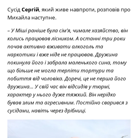
Сусід
Сергій
, який живе навпроти, розповів про
Михайла наступне.
– У Міші раніше була сім’я, чимале хазяйство, він
колись працював лісником. А останні три роки
почав активно вживати алкоголь та
наркотики і вже ніде не працював. Дружина
покинула його і забрала маленького сина, тому
що більше не могла терпіти тортури та
побиття від чоловіка. Доречі, це не перша його
дружина… У свій час він відсидів у тюрмі,
характер у нього дуже тяжкий. Він нерідко
бував злим та агресивним. Постійно сварився з
сусідами, навіть через дрібниці.