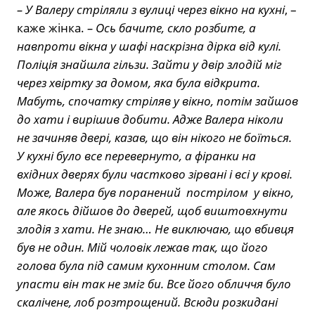
– У Валеру стріляли з вулиці через вікно на кухні
, –
каже жінка.
– Ось бачите, скло розбите, а
навпроти вікна у шафі наскрізна дірка від кулі.
Поліція знайшла гільзи. Зайти у двір злодій міг
через хвіртку за домом, яка була відкрита.
Мабуть, спочатку стріляв у вікно, потім зайшов
до хати і вирішив добити. Адже Валера ніколи
не зачиняв двері, казав, що він нікого не боїться.
У кухні було все перевернуто, а фіранки на
вхідних дверях були частково зірвані і всі у крові.
Може, Валера був поранений пострілом у вікно,
але якось дійшов до дверей, щоб виштовхнути
злодія з хати. Не знаю… Не виключаю, що вбивця
був не один. Мій чоловік лежав так, що його
голова була під самим кухонним столом. Сам
упасти він так не зміг би. Все його обличчя було
скалічене, лоб розтрощений. Всюди розкидані