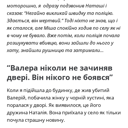
моторошно, я одразу подзвонив Наташі і
сказав: “Негайно викликай швидку та поліцію.
Здається, він мертвий.” Тоді ніхто не знав, що і
як сталося, але Міша спокійно ходив по селу як ні
в чому не бувало. Вже потім, коли поліція почала
розшукувати вбивцю, вони зайшли до нього у
хату, знайшли рушницю та затримали…
“Валера ніколи не зачиняв
двері. Він нікого не боявся”
Коли я підійшла до будинку, де жив убитий
Валерій, побачила жінку у чорній хустині, яка
поралася у дворі. Як виявилося, це його
дружина Наталія. Вона приїхала у село як тільки
почула страшну новину.