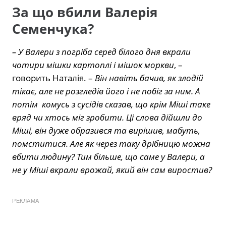
За що вбили Валерія
Семенчука?
– У Валери з погріба серед білого дня вкрали
чотири мішки картоплі і мішок моркви
, –
говорить Наталія. –
Він навіть бачив, як злодій
тікає, але не розгледів його і не побіг за ним. А
потім комусь з сусідів сказав, що крім Міші таке
вряд чи хтось міг зробити. Ці слова дійшли до
Міші, він дуже образився та вирішив, мабуть,
помститися. Але як через таку дрібницю можна
вбити людину? Тим більше, що саме у Валери, а
не у Міші вкрали врожай, який він сам виростив?
РЕКЛАМА