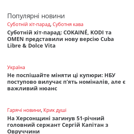
Популярні новини
Суботній хіт-парад
,
Суботня кава
Суботній хіт-парад: COKAINÉ, KODI та
OMEN представили нову версію Cuba
Libre & Dolce Vita
Україна
Не поспішайте міняти ці купюри: НБУ
поступово вилучає п’ять номіналів, але є
важливий нюанс
Гарячі новини
,
Крик душі
На Херсонщині загинув 51-річний
головний сержант Сергій Капітан з
Овруччини