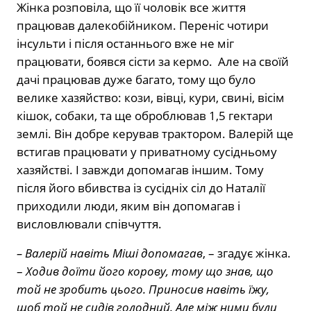
Жінка розповіла, що її чоловік все життя
працював далекобійником. Переніс чотири
інсульти і після останнього вже не міг
працювати, боявся сісти за кермо. Але на своїй
дачі працював дуже багато, тому що було
велике хазяйство: кози, вівці, кури, свині, вісім
кішок, собаки, та ще оброблював 1,5 гектари
землі. Він добре керував трактором. Валерій ще
встигав працювати у приватному сусідньому
хазяйстві. І завжди допомагав іншим. Тому
після його вбивства із сусідніх сіл до Наталії
приходили люди, яким він допомагав і
висловлювали співчуття.
– Валерій навіть Міші допомагав
, – згадує жінка.
–
Ходив доїти його корову, тому що знав, що
той не зробить цього. Приносив навіть їжу,
щоб той не сидів голодний. Але між ними були