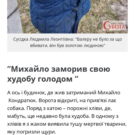
Сусідка Людмила Леонтіївна: “Валеру не було за що
вбивати, він був золотою людиною”
“Михайло заморив свою
худобу голодом “
А ось і будинок, де жив затриманий Михайло
Кондратюк. Ворота відкриті, на прив’язі лає
собака. Поряд з хатою – порожні хліви, де,
мабуть, ще недавно була худоба. В одному з
хлівів я з жахом виявила тушу мертвої тварини,
яку погризли щури.