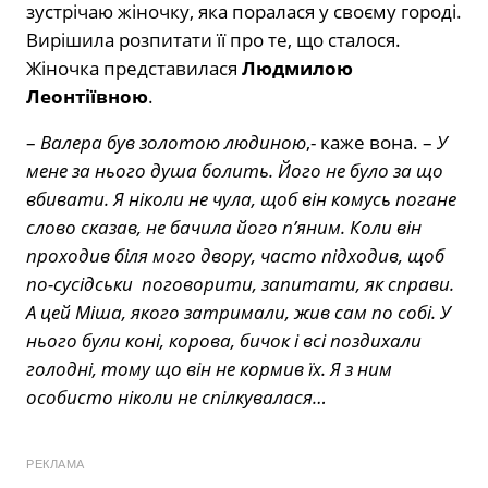
зустрічаю жіночку, яка поралася у своєму городі.
Вирішила розпитати її про те, що сталося.
Жіночка представилася
Людмилою
Леонтіївною
.
–
Валера був золотою людиною
,- каже вона. –
У
мене за нього душа болить. Його не було за що
вбивати. Я ніколи не чула, щоб він комусь погане
слово сказав, не бачила його п’яним. Коли він
проходив біля мого двору, часто підходив, щоб
по-сусідськи поговорити, запитати, як справи.
А цей Міша, якого затримали, жив сам по собі. У
нього були коні, корова, бичок і всі поздихали
голодні, тому що він не кормив їх. Я з ним
особисто ніколи не спілкувалася…
РЕКЛАМА