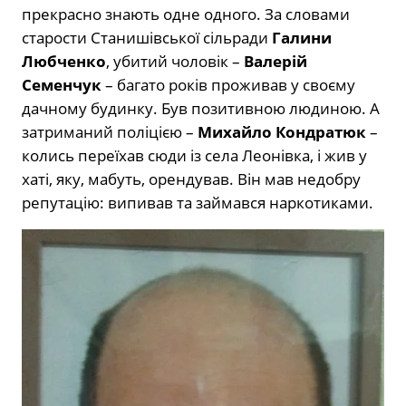
прекрасно знають одне одного. За словами
старости Станишівської сільради
Галини
Любченко
, убитий чоловік –
Валерій
Семенчук
– багато років проживав у своєму
дачному будинку. Був позитивною людиною. А
затриманий поліцією –
Михайло Кондратюк
–
колись переїхав сюди із села Леонівка, і жив у
хаті, яку, мабуть, орендував. Він мав недобру
репутацію: випивав та займався наркотиками.