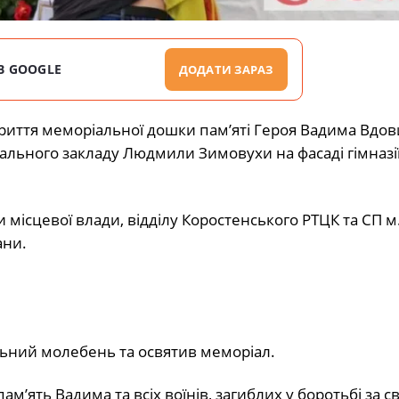
В GOOGLE
ДОДАТИ ЗАРАЗ
дкриття меморіальної дошки пам’яті Героя Вадима Вдо
ального закладу Людмили Зимовухи на фасаді гімназії
ісцевої влади, відділу Коростенського РТЦК та СП м
ани.
ьний молебень та освятив меморіал.
’ять Вадима та всіх воїнів, загиблих у боротьбі за с