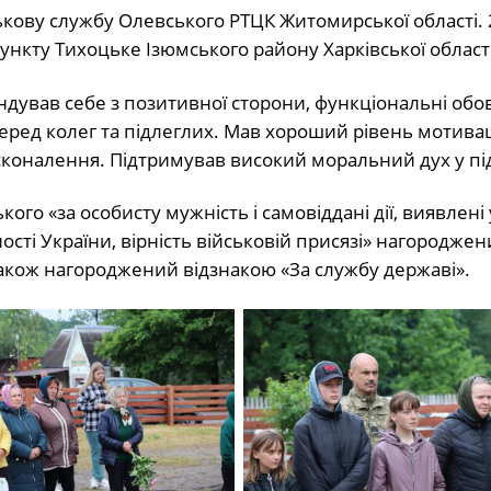
ькову службу Олевського РТЦК Житомирської області. 
ункту Тихоцьке Ізюмського району Харківської області
дував себе з позитивної сторони, функціональні обов
еред колег та підлеглих. Мав хороший рівень мотивац
коналення. Підтримував високий моральний дух у під
о «за особисту мужність і самовіддані дії, виявлені у
ості України, вірність військовій присязі» нагородже
 Також нагороджений відзнакою «За службу державі».