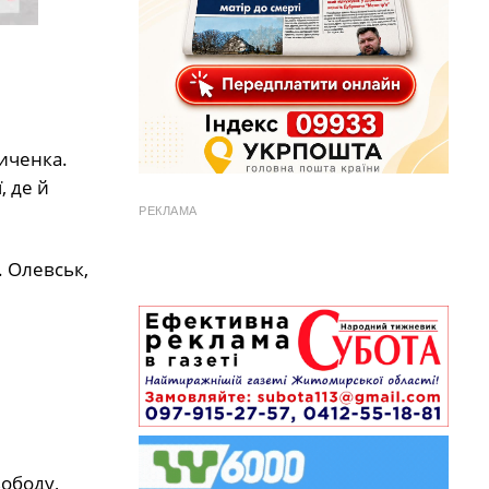
виченка.
, де й
РЕКЛАМА
. Олевськ,
вободу,