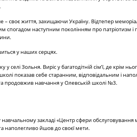
.
 – своє життя, захищаючи Україну. Відтепер меморі
ним спогадом наступним поколінням про патріотизм і 
щини.
шиться у наших серцях.
 селі Зольня. Виріс у багатодітній сім’ї, де крім ньо
 школі показав себе старанним, відповідальним і нап
та продовжив навчання у Олевській школі №3.
у навчальному закладі «Центр сфери обслуговування 
а наполегливо йшов до своєї мети.