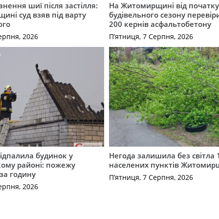
нення шиї після застілля:
На Житомирщині від початк
щині суд взяв під варту
будівельного сезону перевір
ого
200 кернів асфальтобетону
ерпня, 2026
П’ятниця, 7 Серпня, 2026
ідпалила будинок у
Негода залишила без світла 
ому районі: пожежу
населених пунктів Житоми
 за годину
П’ятниця, 7 Серпня, 2026
ерпня, 2026