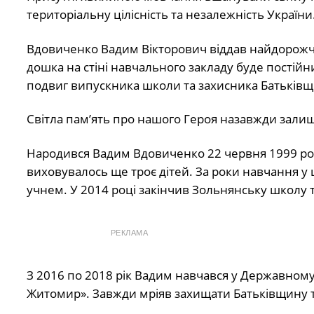
територіальну цілісність та незалежність України
Вдовиченко Вадим Вікторович віддав найдорожче
дошка на стіні навчального закладу буде постій
подвиг випускника школи та захисника Батьків
Світла пам’ять про нашого Героя назавжди зали
Народився Вадим Вдовиченко 22 червня 1999 року у
виховувалось ще троє дітей. За роки навчання у
учнем. У 2014 році закінчив Зольнянську школу 
РЕКЛАМА
З 2016 по 2018 рік Вадим навчався у Державном
Житомир». Завжди мріяв захищати Батьківщину т