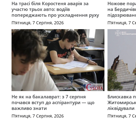
На трасі біля Коростеня аварія за
Ножове пора
участю трьох авто: водіїв
на Бердичів
попереджають про ускладнення руху
підозрюван
П’ятниця, 7 Серпня, 2026
П’ятниця, 7 С
Не як на бакалаврат: з 7 серпня
Блискавка п
почався вступ до аспірантури — що
Житомирськ
важливо знати
ліквідували
П’ятниця, 7 Серпня, 2026
П’ятниця, 7 С