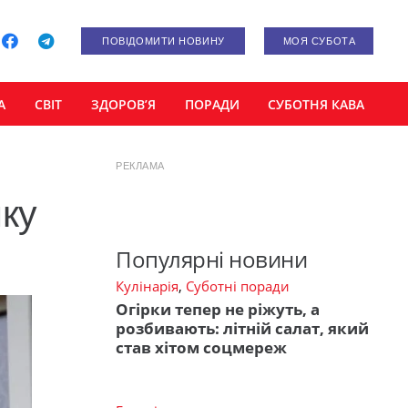
ПОВІДОМИТИ НОВИНУ
МОЯ СУБОТА
А
СВІТ
ЗДОРОВ’Я
ПОРАДИ
СУБОТНЯ КАВА
РЕКЛАМА
шку
Популярні новини
Кулінарія
,
Суботні поради
Огірки тепер не ріжуть, а
розбивають: літній салат, який
став хітом соцмереж