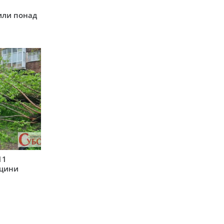
у
или понад
11
рщини