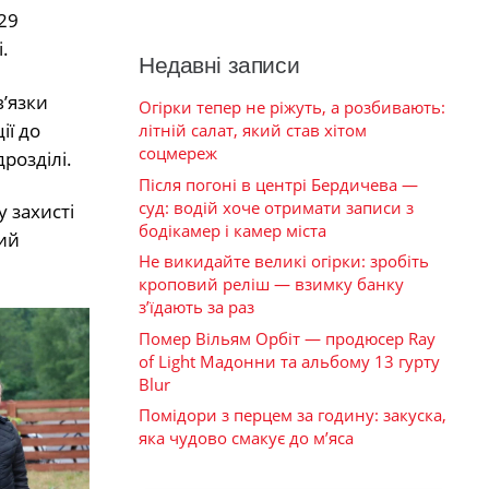
29
.
Недавні записи
’язки
Огірки тепер не ріжуть, а розбивають:
ії до
літній салат, який став хітом
соцмереж
розділі.
Після погоні в центрі Бердичева —
суд: водій хоче отримати записи з
 захисті
бодікамер і камер міста
ний
Не викидайте великі огірки: зробіть
кроповий реліш — взимку банку
з’їдають за раз
Помер Вільям Орбіт — продюсер Ray
of Light Мадонни та альбому 13 гурту
Blur
Помідори з перцем за годину: закуска,
яка чудово смакує до м’яса