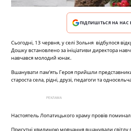
ПІДПИШІТЬСЯ НА НАС 
Сьогодні, 13 червня, у селі Зольня відбулося ві
Дошку встановлено за ініціативи директора навч
навчався молодий юнак.
Вшанувати пам’ять Героя прийшли представники м
староста села, рідні, друзі, педагоги та односельч
РЕКЛАМА
Настоятель Лопатицького храму провів поминал
Присутні хвилиною мовчання вшанували світлу пам