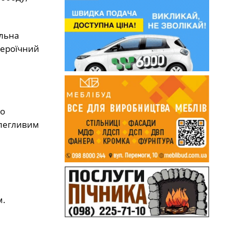
альна
героїчний
го
олегливим
м.