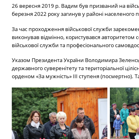
26 вересня 2019 р. Вадим був призваний на війс
березня 2022 року загинув у районі населеного п
За час проходження військової служби зарекомен
виконував відмінно, користувався авторитетом с
військової служби та професіонального самовдос
Указом Президента України Володимира Зеленськог
державного суверенітету та територіальної цілісн
орденом «За мужність» ІІІ ступеня (посмертно).