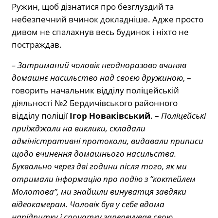
Ружин, щоб дізнатися про безглуздий та
небезпечний вчинок докладніше. Адже просто
дивом не спалахнув весь будинок і ніхто не
постраждав.
– Затриманий чоловік неодноразово вчиняв
домашнє насильство над своєю дружиною
, –
говорить начальник відділу поліцейській
діяльності №2 Бердичівського районного
відділу поліції
Ігор Новаківський
. –
Поліцейські
приїжджали на виклики, складали
адміністративні протоколи, видавали приписи
щодо вчинення домашнього насильства.
Буквально через дві години після того, як ми
отримали інформацію про подію з “коктейлем
Молотова”, ми знайшли винуватця завдяки
відеокамерам. Чоловік був у себе вдома
напідпитку і спочатку заперечував свою