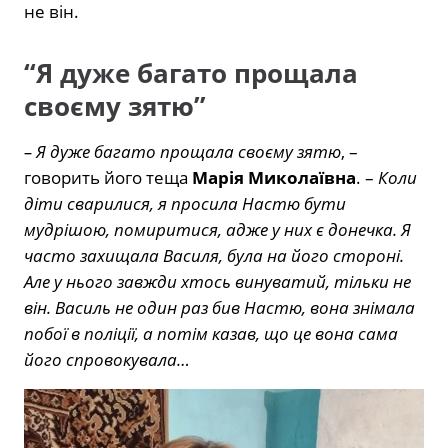
не він.
“Я дуже багато прощала
своєму зятю”
– Я дуже багато прощала своєму зятю
, –
говорить його теща
Марія Миколаївна
. –
Коли
діти сварилися, я просила Настю бути
мудрішою, помиритися, адже у них є донечка. Я
часто захищала Василя, була на його стороні.
Але у нього завжди хтось винуватий, тільки не
він. Василь не один раз бив Настю, вона знімала
побої в поліції, а потім казав, що це вона сама
його спровокувала…