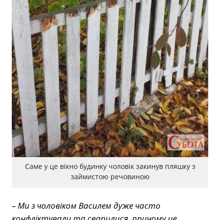
Саме у це вікно будинку чоловік закинув пляшку з
займистою речовиною
– Ми з чоловіком Василем дуже часто
конфліктували та сварилися, причому це