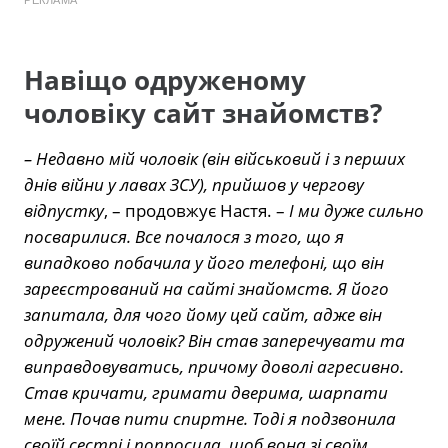
Навіщо одруженому
чоловіку сайт знайомств?
– Недавно мій чоловік (він військовий і з перших
днів війни у лавах ЗСУ), прийшов у чергову
відпустку
, – продовжує Настя. –
І ми дуже сильно
посварилися. Все почалося з того, що я
випадково побачила у його телефоні, що він
зареєстрований на сайті знайомств. Я його
запитала, для чого йому цей сайт, адже він
одружений чоловік? Він став заперечувати та
виправдовуватись, причому доволі агресивно.
Став кричати, гримати дверима, шарпати
мене. Почав пити спиртне. Тоді я подзвонила
своїй сестрі і попросила, щоб вона зі своїм