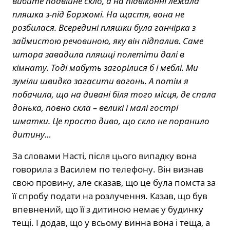
вибите подвійне скло, а на підвіконні лежала
пляшка з-під Боржомі. На щастя, вона не
розбилася. Всередині пляшки була ганчірка з
займистою речовиною, яку він підпалив. Саме
штора завадила пляшці полетіти далі в
кімнату. Тоді мабуть загорілися б і меблі. Ми
зуміли швидко загасити вогонь. А потім я
побачила, що на дивані біля того місця, де спала
донька, повно скла – великі і малі гострі
шматки. Це просто диво, що скло не поранило
дитину…
За словами Насті, після цього випадку вона
говорила з Василем по телефону. Він визнав
свою провину, але сказав, що це була помста за
її спробу подати на розлучення. Казав, що був
впевнений, що її з дитиною немає у будинку
тещі. І додав, що у всьому винна вона і теща, а