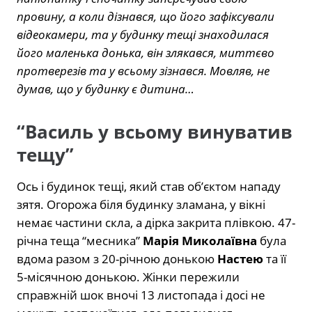
провину, а коли дізнався, що його зафіксували
відеокамери, та у будинку тещі знаходилася
його маленька донька, він злякався, миттєво
протверезів та у всьому зізнався. Мовляв, не
думав, що у будинку є дитина…
“Василь у всьому винуватив
тещу”
Ось і будинок тещі, який став об’єктом нападу
зятя. Огорожа біля будинку зламана, у вікні
немає частини скла, а дірка закрита плівкою. 47-
річна теща “месника”
Марія Миколаївна
була
вдома разом з 20-річною донькою
Настею
та її
5-місячною донькою. Жінки пережили
справжній шок вночі 13 листопада і досі не