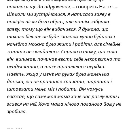
почалося ще до одруження,
– говорить Настя. –
Ще коли ми зустрічалися, я написала заяву в
поліцію після його образ, але потім забрала
заяву, тому що він вибачився. Я думала, що
такого більше не буде. Чоловік купив будинок і
начебто можна було жити і радіти, але сімейне
життя не складалося. Справа в тому, що коли
він випивав, починав вести себе некоректно та
неадекватно, а таке траплялося нерідко.
Навіть, якщо у мене на руках була маленька
донька, він не припиняв кричати, шарпати і
штовхати мене, міг і побити. Він чомусь
вважав, що саме моя мама хоче нас розлучити і
злився на неї. Хоча мама нічого поганого йому не
зробила.
РЕКЛАМА