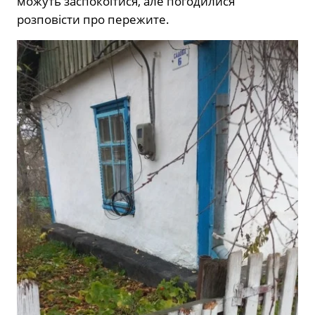
можуть заспокоїтися, але погодилися
розповісти про пережите.