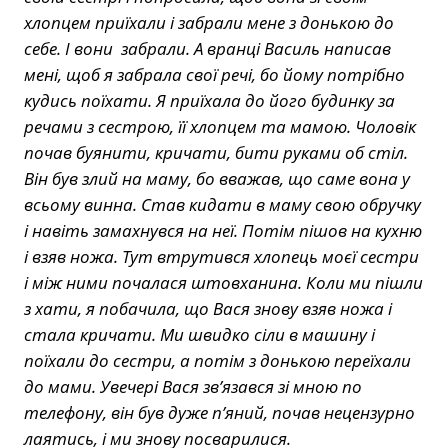
хлопцем приїхали і забрали мене з донькою до
себе. І вони забрали. А вранці Василь написав
мені, щоб я забрала свої речі, бо йому потрібно
кудись поїхати. Я приїхала до його будинку за
речами з сестрою, її хлопцем та мамою. Чоловік
почав буянити, кричати, бити руками об стіл.
Він був злий на маму, бо вважав, що саме вона у
всьому винна. Став кидати в маму свою обручку
і навіть замахнувся на неї. Потім пішов на кухню
і взяв ножа. Тут втрутився хлопець моєї сестри
і між ними почалася штовханина. Коли ми пішли
з хати, я побачила, що Вася знову взяв ножа і
стала кричати. Ми швидко сіли в машину і
поїхали до сестри, а потім з донькою переїхали
до мами. Увечері Вася зв’язався зі мною по
телефону, він був дуже п’яний, почав нецензурно
лаятись, і ми знову посварилися.