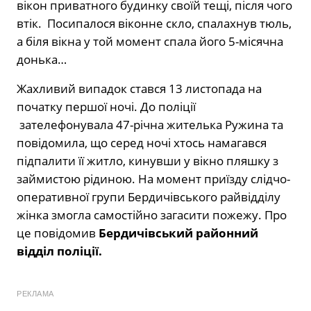
вікон приватного будинку своїй тещі, після чого
втік. Посипалося віконне скло, спалахнув тюль,
а біля вікна у той момент спала його 5-місячна
донька…
Жахливий випадок стався 13 листопада на
початку першої ночі. До поліції
зателефонувала 47-річна жителька Ружина та
повідомила, що серед ночі хтось намагався
підпалити її житло, кинувши у вікно пляшку з
займистою рідиною. На момент приїзду слідчо-
оперативної групи Бердичівського райвідділу
жінка змогла самостійно загасити пожежу. Про
це повідомив
Бердичівський районний
відділ поліції.
РЕКЛАМА