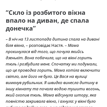
“Скло із розбитого вікна
впало на диван, де спала
донечка”
– В ніч на 13 листопада дитина спала на дивані
біля вікна
, – розповідає Настя. –
Мама
прокинулася від того, що почула якийсь
дзенькіт. Вона побачила, що на вікні горить
тюль і розбудила мене. Спочатку ми подумали,
що це проводка горить. Мама хотіла включити
світло, але його не було. Це Вася на вулиці
вимкнув рубильник. Я швидко винесла дитину в
іншу кімнату та почала водою тушити вогонь,
який охопив тюль. Мама відсунула штору, яка
повністю закривала вікно, і ахнула: у вікні було