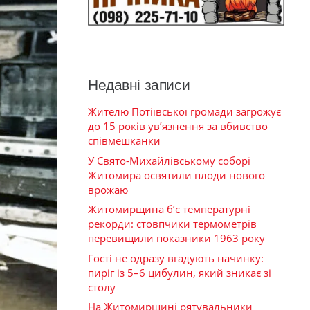
Недавні записи
Жителю Потіївської громади загрожує
до 15 років ув’язнення за вбивство
співмешканки
У Свято-Михайлівському соборі
Житомира освятили плоди нового
врожаю
Житомирщина б’є температурні
рекорди: стовпчики термометрів
перевищили показники 1963 року
Гості не одразу вгадують начинку:
пиріг із 5–6 цибулин, який зникає зі
столу
На Житомирщині рятувальники