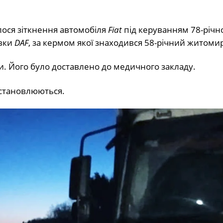
лося зіткнення автомобіля
Fiat
під керуванням 78-річн
івки
DAF
, за кермом якої знаходився 58-річний житоми
и. Його було доставлено до медичного закладу.
встановлюються.