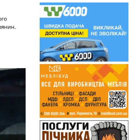
ого
рянин.