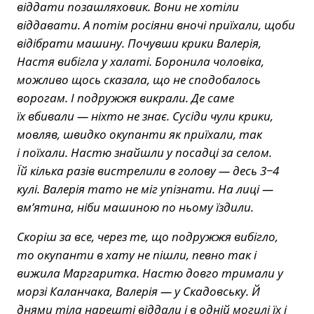
віддати позашляховик. Вони не хотіли
віддавати. А потім росіяни вночі приїхали, щоби
відібрати машину. Почувши крики Валерія,
Настя вибігла у халаті. Боронила чоловіка,
можливо щось сказала, що не сподобалось
ворогам. І подружжя викрали. Де саме
їх вбивали — ніхто не знає. Сусіди чули крики,
мовляв, швидко окупанти як приїхали, так
і поїхали. Настю знайшли у посадці за селом.
Їй кілька разів вистрелили в голову — десь 3−4
кулі. Валерія тато не міг упізнати. На лиці —
вм’ятина, ніби машиною по ньому їздили.
Скоріш за все, через те, що подружжя вибігло,
то окупанти в хату не пішли, певно так і
вижила Маргаритка. Настю довго тримали у
морзі Каланчака, Валерія — у Скадовську. Й
днями тіла нарешті віддали і в одній могилі їх і