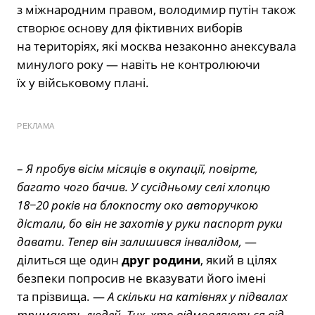
з міжнародним правом, володимир путін також
створює основу для фіктивних виборів
на територіях, які москва незаконно анексувала
минулого року — навіть не контролюючи
їх у військовому плані.
РЕКЛАМА
–
Я пробув вісім місяців в окупації, повірте,
багато чого бачив. У сусідньому селі хлопцю
18−20 років на блокпосту око авторучкою
дістали, бо він не захотів у руки паспорт руки
давати. Тепер він залишився інвалідом,
—
ділиться ще один
друг родини
, який в цілях
безпеки попросив не вказувати його імені
та прізвища. —
А скільки на катівнях у підвалах
тримають людей. Тих, хто відмовляються від