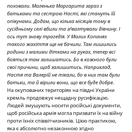
поховали. Маленька Маргарита зараз з
батьками та сестрою Насті, які стануть їй
опікунами. Додам, що кілька місяців тому в
сусідньому селі вбили та зґвалтували дівчину. І
ось тут знову трагедія. У Малих Копанях
такого жахіття ще не бачили. Там лишились
родини з малими дітками на руках, тепер всі
бояться там залишатись. Бо в кожного були
свої причини, щоб залишитись. Наприклад,
Настя та Валерій не тікали, бо в них там були
батьки, та й вірили вони, що все буде добре.
На окупованих територіях на півдні України
кремль продовжує нещадну русифікацію.
Людей змушують носити російські документи,
щоб російська армія могла призвати їх на війну
проти їхніх співвітчизників. Цією практикою,
яка є абсолютно незаконною згідно