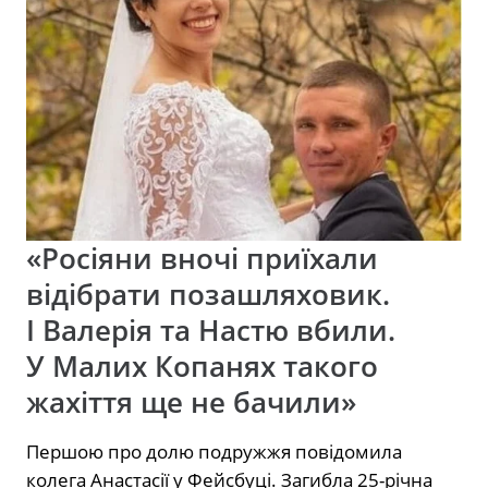
«Росіяни вночі приїхали
відібрати позашляховик.
І Валерія та Настю вбили.
У Малих Копанях такого
жахіття ще не бачили»
Першою про долю подружжя повідомила
колега Анастасії у Фейсбуці. Загибла 25-річна