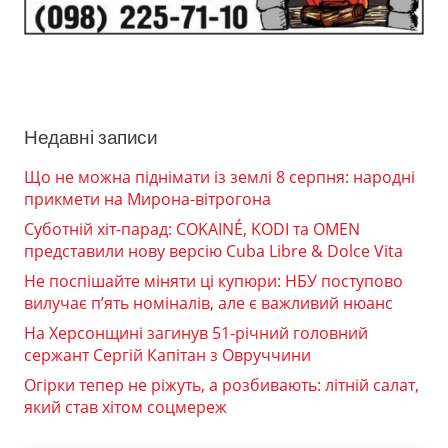
Недавні записи
Що не можна піднімати із землі 8 серпня: народні
прикмети на Мирона-вітрогона
Суботній хіт-парад: COKAINÉ, KODI та OMEN
представили нову версію Cuba Libre & Dolce Vita
Не поспішайте міняти ці купюри: НБУ поступово
вилучає п’ять номіналів, але є важливий нюанс
На Херсонщині загинув 51-річний головний
сержант Сергій Капітан з Овруччини
Огірки тепер не ріжуть, а розбивають: літній салат,
який став хітом соцмереж