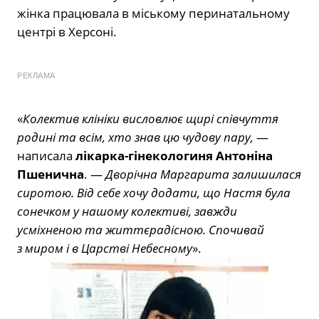
жінка працювала в міському перинатальному
центрі в Херсоні.
РЕКЛАМА
«
Колектив клініки висловлює щирі співчуття
родині та всім, хто знав цю чудову пару,
—
написала
лікарка-гінекологиня Антоніна
Пшенична
. —
Дворічна Маргарита залишилася
сиротою. Від себе хочу додати, що Настя була
сонечком у нашому колективі, завжди
усміхненою та життєрадісною. Спочивай
з миром і в Царстві Небесному
».