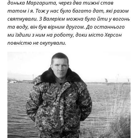
донька Маргарита, через два тижні став
татом і я. Тож у нас було багато дат, які разом
святкували. З Валерієм можна було йти у вогонь
та воду, він був вірним другом. До останнього
ми їздили з ним на роботу, доки місто Херсон
повністю не окупували.