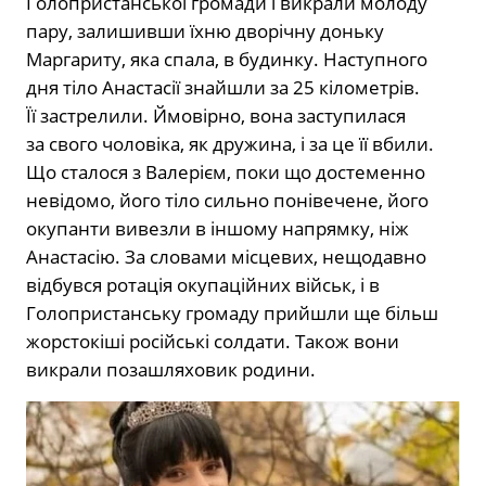
Голопристанської громади і викрали молоду
пару, залишивши їхню дворічну доньку
Маргариту, яка спала, в будинку. Наступного
дня тіло Анастасії знайшли за 25 кілометрів.
Її застрелили. Ймовірно, вона заступилася
за свого чоловіка, як дружина, і за це її вбили.
Що сталося з Валерієм, поки що достеменно
невідомо, його тіло сильно понівечене, його
окупанти вивезли в іншому напрямку, ніж
Анастасію. За словами місцевих, нещодавно
відбувся ротація окупаційних військ, і в
Голопристанську громаду прийшли ще більш
жорстокіші російські солдати. Також вони
викрали позашляховик родини.