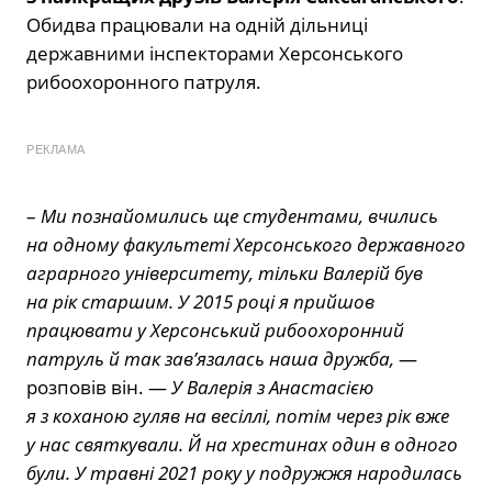
Обидва працювали на одній дільниці
державними інспекторами Херсонського
рибоохоронного патруля.
РЕКЛАМА
–
Ми познайомились ще студентами, вчились
на одному факультеті Херсонського державного
аграрного університету, тільки Валерій був
на рік старшим. У 2015 році я прийшов
працювати у Херсонський рибоохоронний
патруль й так зав’язалась наша дружба,
—
розповів він. —
У Валерія з Анастасією
я з коханою гуляв на весіллі, потім через рік вже
у нас святкували. Й на хрестинах один в одного
були. У травні 2021 року у подружжя народилась