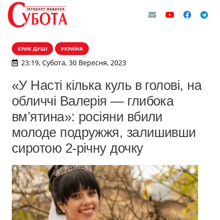
КРИК ДУШІ
УКРАЇНА
23:19, Субота, 30 Вересня, 2023
«У Насті кілька куль в голові, на
обличчі Валерія — глибока
вм’ятина»: росіяни вбили
молоде подружжя, залишивши
сиротою 2-річну дочку