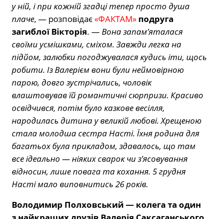
у ній, і при кожній згадці тепер просто душа
плаче
, — розповідає
«ФАКТАМ»
подруга
загиблої Вікторія
. —
Вона запам’яталася
своїми усмішками, сміхом. Завжди легка на
підйом, залюбки погоджувалася кудись іти, щось
робити. Із Валерієм вони були неймовірною
парою, довго зустрічались, чоловік
влаштовував їй романтичні сюрпризи. Красиво
освідчився, потім було казкове весілля,
народилась дитина у великій любові. Хрещеною
стала молодша сестра Насті. Їхня родина для
багатьох була прикладом, здавалось, що там
все ідеально — ніяких сварок чи з’ясовування
відносин, лише повага та кохання. 5 грудня
Насті мало виповнитись 26 років.
Володимир Полховський — колега та один
з найкращих друзів Валерія Саксаганського
.