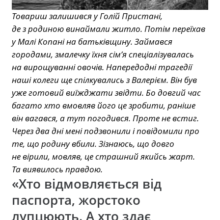
Товариш залишився у Голій Пристані,
де з родиною винаймали житло. Потім переїхав
у Малі Копані на батьківщину. Займався
городами, змалечку їхня сім’я спеціалізувалась
на вирощуванні овочів. Напередодні трагедії
наші колеги ще спілкувались з Валерієм. Він був
уже готовий виїжджати звідти. Бо довгий час
багато хто вмовляв його це зробити, раніше
він вагався, а тут погодився. Проте не встиг.
Через два дні мені подзвонили і повідомили про
те, що родину вбили. Зізнаюсь, що довго
не вірили, мовляв, це страшний якийсь жарт.
Та виявилось правдою.
«Хто відмовляється від
паспорта, жорстоко
лупцюють. А хто здає