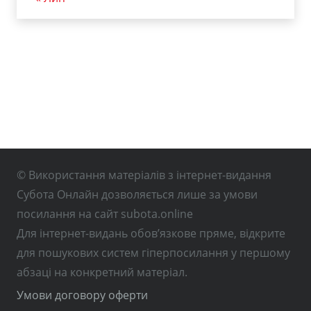
© Використання матеріалів з інтернет-видання
Субота Онлайн дозволяється лише за умови
посилання на сайт subota.online
Для інтернет-видань обов’язкове пряме, відкрите
для пошукових систем гіперпосилання у першому
абзаці на конкретний матеріал.
Умови договору оферти