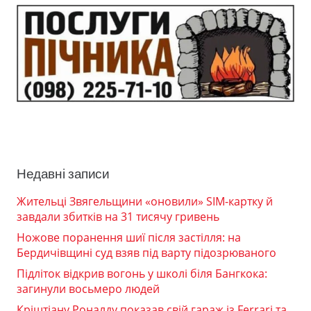
Недавні записи
Жительці Звягельщини «оновили» SIM-картку й
завдали збитків на 31 тисячу гривень
Ножове поранення шиї після застілля: на
Бердичівщині суд взяв під варту підозрюваного
Підліток відкрив вогонь у школі біля Бангкока:
загинули восьмеро людей
Кріштіану Роналду показав свій гараж із Ferrari та