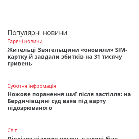
Популярні новини
Гарячі новини
Жительці Звягельщини «оновили» SIM-
картку й завдали збитків на 31 тисячу
гривень
Суботня інформація
Ножове поранення шиї після застілля: на
Бердичівщині суд взяв під варту
підозрюваного
Світ
Підліток відкрив вогонь у школі біля