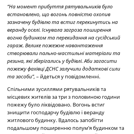
“На момент прибуття рятувальників було
встановлено, що вогонь повністю охопив
зазначену будівлю та встиг перекинутись на
веранду оселі. Існувала загроза поширення
вогню будинком та перекидання на сусідський
гараж. Велике пожежне навантаження
створювали пально-мастильні матеріали та
резина, які зберігались у будівлі. Аби загасити
пожежу фахівці ДСНС залучили додаткові сили
та засоби”,
– йдеться у повідомленні.
Спільними зусиллями рятувальників та
місцевих жителів за три з половиною години
пожежу було ліквідовано. Вогонь встиг
знищити господарчу будівлю і веранду
житлового будинку. Вдалось запобігти
подальшому поширенню полумʼя будинком та