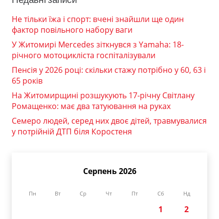
Не тільки їжа і спорт: вчені знайшли ще один
фактор повільного набору ваги
У Житомирі Mercedes зіткнувся з Yamaha: 18-
річного мотоцикліста госпіталізували
Пенсія у 2026 році: скільки стажу потрібно у 60, 63 і
65 років
На Житомирщині розшукують 17-річну Світлану
Ромащенко: має два татуювання на руках
Семеро людей, серед них двоє дітей, травмувалися
у потрійній ДТП біля Коростеня
Серпень 2026
Пн
Вт
Ср
Чт
Пт
Сб
Нд
1
2