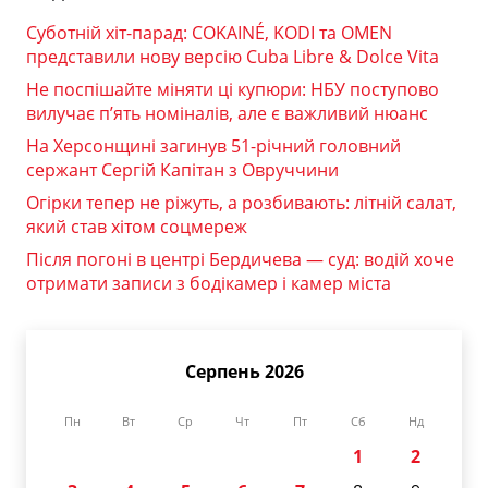
Суботній хіт-парад: COKAINÉ, KODI та OMEN
представили нову версію Cuba Libre & Dolce Vita
Не поспішайте міняти ці купюри: НБУ поступово
вилучає п’ять номіналів, але є важливий нюанс
На Херсонщині загинув 51-річний головний
сержант Сергій Капітан з Овруччини
Огірки тепер не ріжуть, а розбивають: літній салат,
який став хітом соцмереж
Після погоні в центрі Бердичева — суд: водій хоче
отримати записи з бодікамер і камер міста
Серпень 2026
Пн
Вт
Ср
Чт
Пт
Сб
Нд
1
2