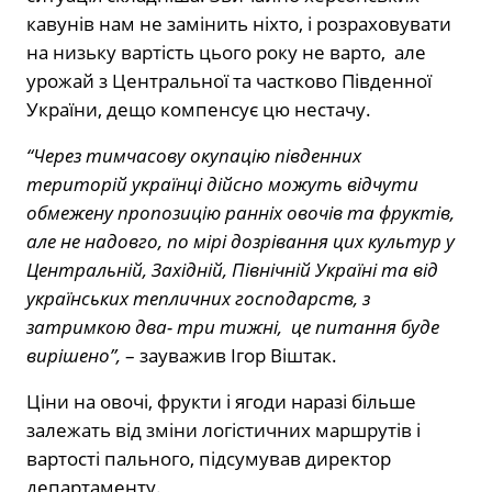
кавунів нам не замінить ніхто, і розраховувати
на низьку вартість цього року не варто, але
урожай з Центральної та частково Південної
України, дещо компенсує цю нестачу.
“Через тимчасову окупацію південних
територій українці дійсно можуть відчути
обмежену пропозицію ранніх овочів та фруктів,
але не надовго, по мірі дозрівання цих культур у
Центральній, Західній, Північній Україні та від
українських тепличних господарств, з
затримкою два- три тижні, це питання буде
вирішено”,
– зауважив Ігор Віштак.
Ціни на овочі, фрукти і ягоди наразі більше
залежать від зміни логістичних маршрутів і
вартості пального, підсумував директор
департаменту.