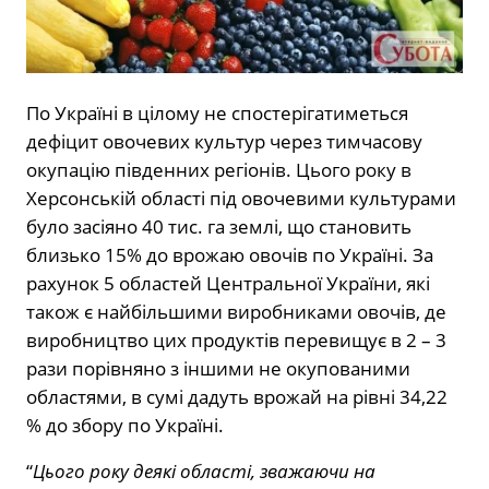
По Україні в цілому не спостерігатиметься
дефіцит овочевих культур через тимчасову
окупацію південних регіонів. Цього року в
Херсонській області під овочевими культурами
було засіяно 40 тис. га землі, що становить
близько 15% до врожаю овочів по Україні. За
рахунок 5 областей Центральної України, які
також є найбільшими виробниками овочів, де
виробництво цих продуктів перевищує в 2 – 3
рази порівняно з іншими не окупованими
областями, в сумі дадуть врожай на рівні 34,22
% до збору по Україні.
“
Цього року деякі області, зважаючи на