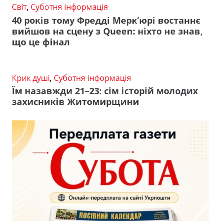
Світ
,
Суботня інформація
40 років тому Фредді Мерк’юрі востаннє
вийшов на сцену з Queen: ніхто не знав,
що це фінал
Крик душі
,
Суботня інформація
Їм назавжди 21–23: сім історій молодих
захисників Житомирщини