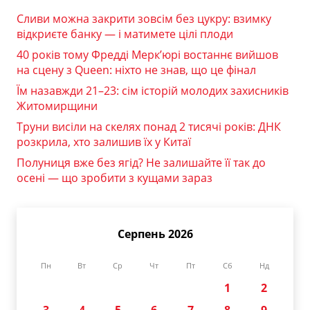
Сливи можна закрити зовсім без цукру: взимку
відкриєте банку — і матимете цілі плоди
40 років тому Фредді Мерк’юрі востаннє вийшов
на сцену з Queen: ніхто не знав, що це фінал
Їм назавжди 21–23: сім історій молодих захисників
Житомирщини
Труни висіли на скелях понад 2 тисячі років: ДНК
розкрила, хто залишив їх у Китаї
Полуниця вже без ягід? Не залишайте її так до
осені — що зробити з кущами зараз
Серпень 2026
Пн
Вт
Ср
Чт
Пт
Сб
Нд
1
2
3
4
5
6
7
8
9