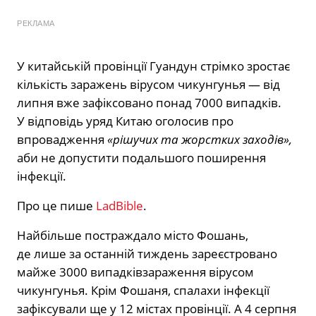
РЕКЛАМА
У китайській провінції Гуандун стрімко зростає
кількість заражень
вірусом
чикунгунья — від
липня вже зафіксовано понад 7000 випадків.
У відповідь уряд Китаю оголосив про
впровадження
«рішучих та жорстких заходів»,
аби не допустити подальшого поширення
інфекції.
Про це пише
LadBible
.
Найбільше постраждало місто Фошань,
де лише за останній тиждень зареєстровано
майже 3000 випадківзараження вірусом
чикунгунья. Крім Фошаня, спалахи інфекції
зафіксували ще у 12 містах провінції. А 4 серпня