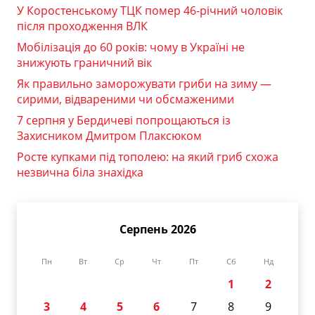
У Коростенському ТЦК помер 46-річний чоловік
після проходження ВЛК
Мобілізація до 60 років: чому в Україні не
знижують граничний вік
Як правильно заморожувати гриби на зиму —
сирими, відвареними чи обсмаженими
7 серпня у Бердичеві попрощаються із
Захисником Дмитром Плаксюком
Росте купками під тополею: на який гриб схожа
незвична біла знахідка
Серпень 2026
Пн
Вт
Ср
Чт
Пт
Сб
Нд
1
2
3
4
5
6
7
8
9