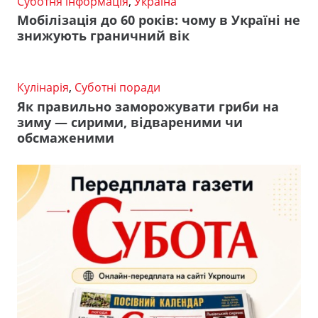
Суботня інформація
,
Україна
Мобілізація до 60 років: чому в Україні не
знижують граничний вік
Кулінарія
,
Суботні поради
Як правильно заморожувати гриби на
зиму — сирими, відвареними чи
обсмаженими