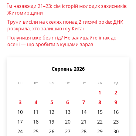
Їм назавжди 21–23: сім історій молодих захисників
Житомирщини
Труни висіли на скелях понад 2 тисячі років: ДНК
розкрила, хто залишив їх у Китаї
Полуниця вже без ягід? Не залишайте її так до
осені — що зробити з кущами зараз
Серпень 2026
Пн
Вт
Ср
Чт
Пт
Сб
Нд
1
2
3
4
5
6
7
8
9
10
11
12
13
14
15
16
17
18
19
20
21
22
23
24
25
26
27
28
29
30