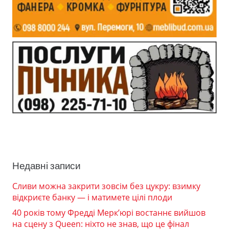
Недавні записи
Сливи можна закрити зовсім без цукру: взимку
відкриєте банку — і матимете цілі плоди
40 років тому Фредді Мерк’юрі востаннє вийшов
на сцену з Queen: ніхто не знав, що це фінал