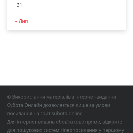
31
« Лип
© Використання матеріалів з інтернет-видання
Субота Онлайн дозволяється лише за умови
посилання на сайт subota.online
Для інтернет-видань обов’язкове пряме, відкрите
для пошукових систем гіперпосилання у першому