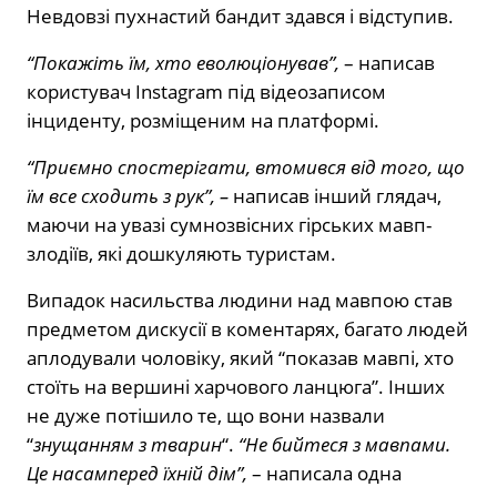
Невдовзі пухнастий бандит здався і відступив.
“Покажіть їм, хто еволюціонував”,
– написав
користувач Instagram під відеозаписом
інциденту, розміщеним на платформі.
“Приємно спостерігати, втомився від того, що
їм все сходить з рук”, –
написав інший глядач,
маючи на увазі сумнозвісних гірських мавп-
злодіїв, які дошкуляють туристам.
Випадок насильства людини над мавпою став
предметом дискусії в коментарях, багато людей
аплодували чоловіку, який “показав мавпі, хто
стоїть на вершині харчового ланцюга”. Інших
не дуже потішило те, що вони назвали
“
знущанням з тварин
“.
“Не бийтеся з мавпами.
Це насамперед їхній дім”,
– написала одна