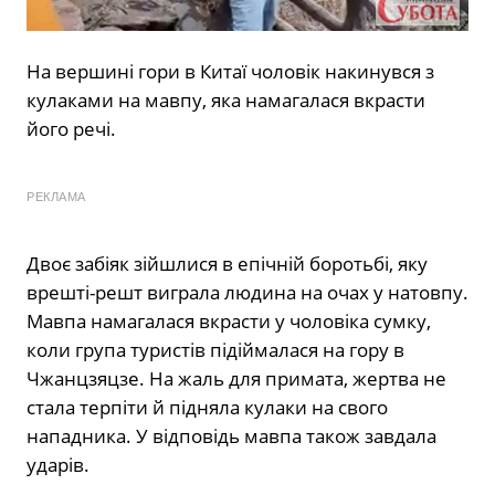
На вершині гори в Китаї чоловік накинувся з
кулаками на мавпу, яка намагалася вкрасти
його речі.
РЕКЛАМА
Двоє забіяк зійшлися в епічній боротьбі, яку
врешті-решт виграла людина на очах у натовпу.
Мавпа намагалася вкрасти у чоловіка сумку,
коли група туристів підіймалася на гору в
Чжанцзяцзе. На жаль для примата, жертва не
стала терпіти й підняла кулаки на свого
нападника. У відповідь мавпа також завдала
ударів.