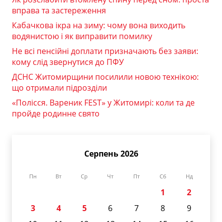
вправа та застереження
Кабачкова ікра на зиму: чому вона виходить
водянистою і як виправити помилку
Не всі пенсійні доплати призначають без заяви:
кому слід звернутися до ПФУ
ДСНС Житомирщини посилили новою технікою:
що отримали підрозділи
«Полісся. Вареник FEST» у Житомирі: коли та де
пройде родинне свято
Серпень 2026
Пн
Вт
Ср
Чт
Пт
Сб
Нд
1
2
3
4
5
6
7
8
9