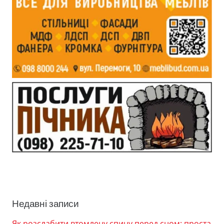
Недавні записи
Як розслабити втомлену спину перед сном: проста