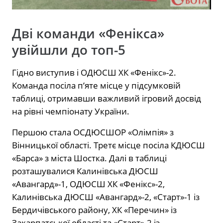
Дві команди «Фенікса»
увійшли до топ-5
Гідно виступив і ОДЮСШ ХК «Фенікс»-2.
Команда посіла п’яте місце у підсумковій
таблиці, отримавши важливий ігровий досвід
на рівні чемпіонату України.
Першою стала ОСДЮСШОР «Олімпія» з
Вінницької області. Третє місце посіла КДЮСШ
«Барса» з міста Шостка. Далі в таблиці
розташувалися Калинівська ДЮСШ
«Авангард»-1, ОДЮСШ ХК «Фенікс»-2,
Калинівська ДЮСШ «Авангард»-2, «Старт»-1 із
Бердичівського району, ХК «Перечин» із
Закарпатської області та «Старт»-2 із