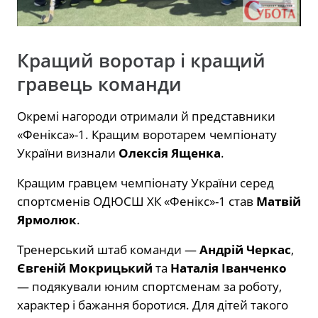
Кращий воротар і кращий
гравець команди
Окремі нагороди отримали й представники
«Фенікса»-1. Кращим воротарем чемпіонату
України визнали
Олексія Ященка
.
Кращим гравцем чемпіонату України серед
спортсменів ОДЮСШ ХК «Фенікс»-1 став
Матвій
Ярмолюк
.
Тренерський штаб команди —
Андрій Черкас
,
Євгеній Мокрицький
та
Наталія Іванченко
— подякували юним спортсменам за роботу,
характер і бажання боротися. Для дітей такого