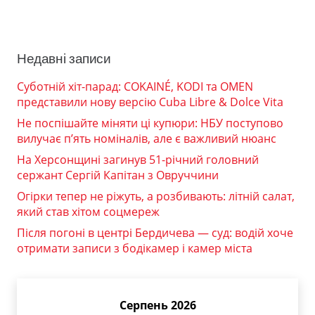
Недавні записи
Суботній хіт-парад: COKAINÉ, KODI та OMEN
представили нову версію Cuba Libre & Dolce Vita
Не поспішайте міняти ці купюри: НБУ поступово
вилучає п’ять номіналів, але є важливий нюанс
На Херсонщині загинув 51-річний головний
сержант Сергій Капітан з Овруччини
Огірки тепер не ріжуть, а розбивають: літній салат,
який став хітом соцмереж
Після погоні в центрі Бердичева — суд: водій хоче
отримати записи з бодікамер і камер міста
Серпень 2026