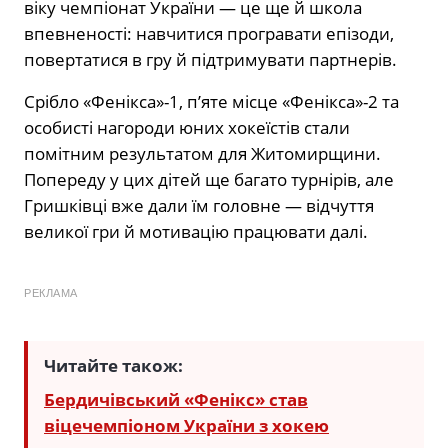
віку чемпіонат України — це ще й школа
впевненості: навчитися програвати епізоди,
повертатися в гру й підтримувати партнерів.
Срібло «Фенікса»-1, п’яте місце «Фенікса»-2 та
особисті нагороди юних хокеїстів стали
помітним результатом для Житомирщини.
Попереду у цих дітей ще багато турнірів, але
Гришківці вже дали їм головне — відчуття
великої гри й мотивацію працювати далі.
РЕКЛАМА
Читайте також:
Бердичівський «Фенікс» став
віцечемпіоном України з хокею