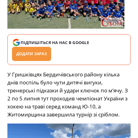
ПІДПИШІТЬСЯ НА НАС В GOOGLE
ДОДАТИ ЗАРАЗ
У Гришківцях Бердичівського району кілька
днів поспіль було чути дитячі вигуки,
тренерські підказки й удари ключок по м’ячу. З
2 по 5 липня тут проходив чемпіонат України з
хокею на траві серед команд Ю-10, а
Житомирщина завершила турнір зі сріблом.