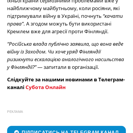
їхньої країни серйозними проблемами вже у
найближчому майбутньому, коли росіяни, які
підтримували війну в Україні, почнуть
“качати
права”
. А згодом можуть бути використані
Кремлем вже для агресії проти Фінляндії.
“Російська влада публічно заявила, що вона веде
війну із Заходом. Чи хоче уряд Фінляндії
ризикнути ескалацією аналогічного насильства
у Фінляндії?”
— запитали в організації.
Слідкуйте за нашими новинами в Телеграм-
каналі
Субота Онлайн
РЕКЛАМА
ПІДПИСАТИСЬ НА TELEGRAM КАНАЛ