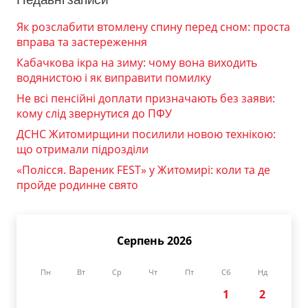
Як розслабити втомлену спину перед сном: проста
вправа та застереження
Кабачкова ікра на зиму: чому вона виходить
водянистою і як виправити помилку
Не всі пенсійні доплати призначають без заяви:
кому слід звернутися до ПФУ
ДСНС Житомирщини посилили новою технікою:
що отримали підрозділи
«Полісся. Вареник FEST» у Житомирі: коли та де
пройде родинне свято
Серпень 2026
Пн
Вт
Ср
Чт
Пт
Сб
Нд
1
2