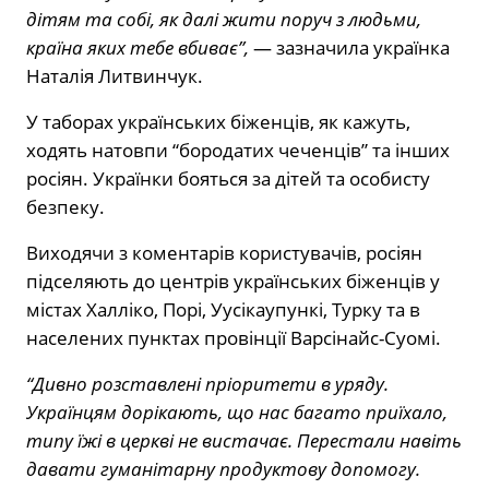
дітям та собі, як далі жити поруч з людьми,
країна яких тебе вбиває”,
— зазначила українка
Наталія Литвинчук.
У таборах українських біженців, як кажуть,
ходять натовпи “бородатих чеченців” та інших
росіян. Українки бояться за дітей та особисту
безпеку.
Виходячи з коментарів користувачів, росіян
підселяють до центрів українських біженців у
містах Халліко, Порі, Уусікаупункі, Турку та в
населених пунктах провінції Варсінайс-Суомі.
“Дивно розставлені пріоритети в уряду.
Українцям дорікають, що нас багато приїхало,
типу їжі в церкві не вистачає. Перестали навіть
давати гуманітарну продуктову допомогу.