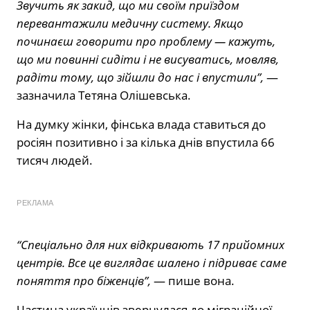
Звучить як закид, що ми своїм приїздом
перевантажили медичну систему. Якщо
починаєш говорити про проблему — кажуть,
що ми повинні сидіти і не висуватись, мовляв,
радіти тому, що зійшли до нас і впустили”,
—
зазначила Тетяна Олішевська.
На думку жінки, фінська влада ставиться до
росіян позитивно і за кілька днів впустила 66
тисяч людей.
РЕКЛАМА
“Спеціально для них відкривають 17 прийомних
центрів. Все це виглядає шалено і підриває саме
поняття про біженців”,
— пише вона.
Частина українців звернулася до міграційної