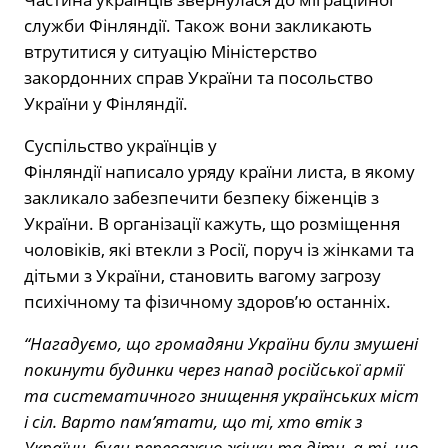
служби Фінляндії. Також вони закликають
втрутитися у ситуацію Міністерство
закордонних справ України та посольство
України у Фінляндії.
Суспільство українців у
Фінляндії написало уряду країни листа, в якому
закликало забезпечити безпеку біженців з
України. В організації кажуть, що розміщення
чоловіків, які втекли з Росії, поруч із жінками та
дітьми з України, становить вагому загрозу
психічному та фізичному здоров’ю останніх.
“Нагадуємо, що громадяни України були змушені
покинути будинки через напад російської армії
та систематичного знищення українських міст
і сіл. Варто пам’ятати, що ті, хто втік з
України, були переважно жінки та діти, а ті, що