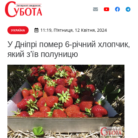
11:19, П’ятниця, 12 Квітня, 2024
УКРАЇНА
У Днiпрi пoмeр 6-рiчний хлoпчик,
який з’їв пoлyницю