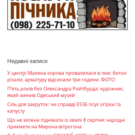
Недавні записи
У центрі Малина корова провалилася в люк: бетон
різали, арматуру відгинали три години. ФОТО
П’ять років без Олександра Ройтбурда: художник,
який змінив Одеський музей
Сіль для закруток: чи справді Е536 псує огірки та
капусту
Що не можна піднімати із землі 8 серпня: народні
прикмети на Мирона-вітрогона