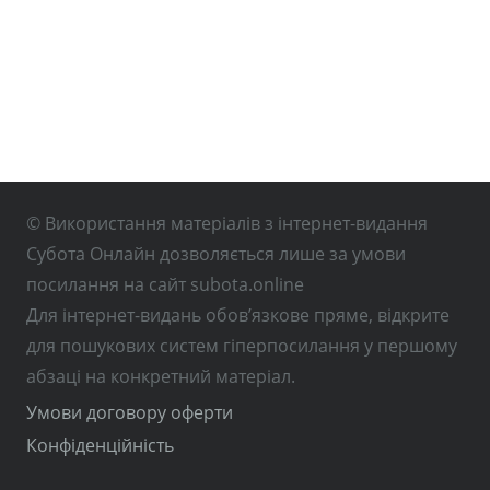
© Використання матеріалів з інтернет-видання
Субота Онлайн дозволяється лише за умови
посилання на сайт subota.online
Для інтернет-видань обов’язкове пряме, відкрите
для пошукових систем гіперпосилання у першому
абзаці на конкретний матеріал.
Умови договору оферти
Конфіденційність