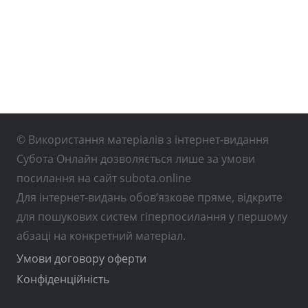
© Використання матеріалів з інтернет-видання
Субота Онлайн дозволяється лише за умови
посилання на сайт subota.online
Для інтернет-видань обов’язкове пряме, відкрите
для пошукових систем гіперпосилання у першому
абзаці на конкретний матеріал.
Умови договору оферти
Конфіденційність