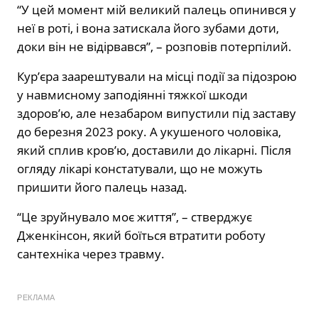
“У цей момент мій великий палець опинився у
неї в роті, і вона затискала його зубами доти,
доки він не відірвався”, – розповів потерпілий.
Кур’єра заарештували на місці події за підозрою
у навмисному заподіянні тяжкої шкоди
здоров’ю, але незабаром випустили під заставу
до березня 2023 року. А укушеного чоловіка,
який сплив кров’ю, доставили до лікарні. Після
огляду лікарі констатували, що не можуть
пришити його палець назад.
“Це зруйнувало моє життя”, – стверджує
Дженкінсон, який боїться втратити роботу
сантехніка через травму.
РЕКЛАМА