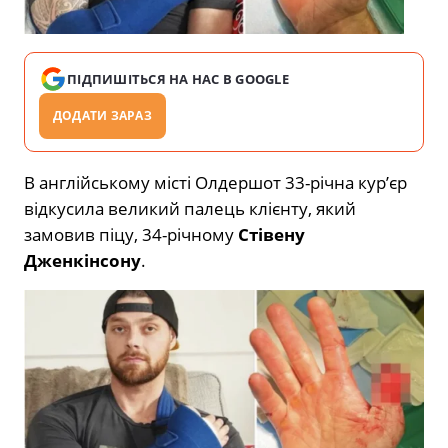
ПІДПИШІТЬСЯ НА НАС В GOOGLE
ДОДАТИ ЗАРАЗ
В англійському місті Олдершот 33-річна кур’єр
відкусила великий палець клієнту, який
замовив піцу, 34-річному
Стівену
Дженкінсону
.