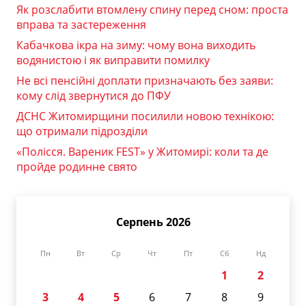
Як розслабити втомлену спину перед сном: проста
вправа та застереження
Кабачкова ікра на зиму: чому вона виходить
водянистою і як виправити помилку
Не всі пенсійні доплати призначають без заяви:
кому слід звернутися до ПФУ
ДСНС Житомирщини посилили новою технікою:
що отримали підрозділи
«Полісся. Вареник FEST» у Житомирі: коли та де
пройде родинне свято
Серпень 2026
Пн
Вт
Ср
Чт
Пт
Сб
Нд
1
2
3
4
5
6
7
8
9