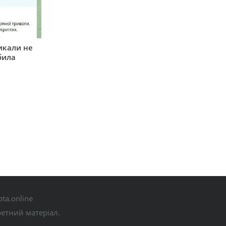
икали не
била
ta.online
ретний матеріал.