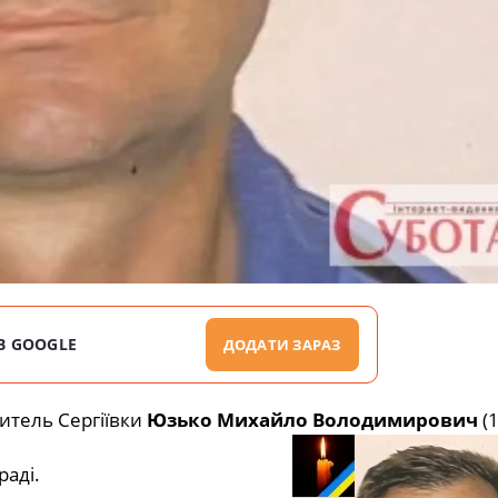
В GOOGLE
ДОДАТИ ЗАРАЗ
житель Сергіївки
Юзько Михайло Володимирович
(1
аді.