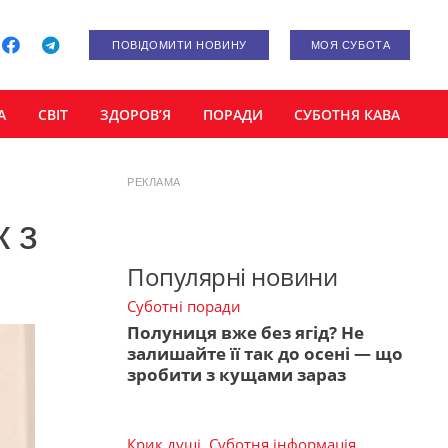
ПОВІДОМИТИ НОВИНУ
МОЯ СУБОТА
А
СВІТ
ЗДОРОВ’Я
ПОРАДИ
СУБОТНЯ КАВА
РЕКЛАМА
 з
Популярні новини
Суботні поради
Полуниця вже без ягід? Не
залишайте її так до осені — що
зробити з кущами зараз
Крик душі
,
Суботня інформація