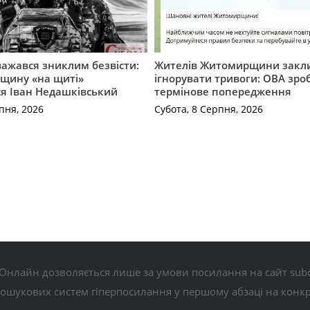
важався зниклим безвісти:
Жителів Житомирщини закл
щину «на щиті»
ігнорувати тривоги: ОВА зро
ся Іван Недашківський
термінове попередження
пня, 2026
Субота, 8 Серпня, 2026
Онлайн дозволяється лише за умови посилання на сайт subo
пошукових систем гіперпосилання у першому абзаці на конк