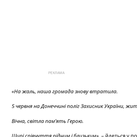
РЕКЛАМА
«На жаль, наша громада знову втратила.
5 червня на Донеччині поліг Захисник України, жит
Вічна, світла пам’ять Герою.
Щирі співчуття рідним і близьким»,
– йдеться у п