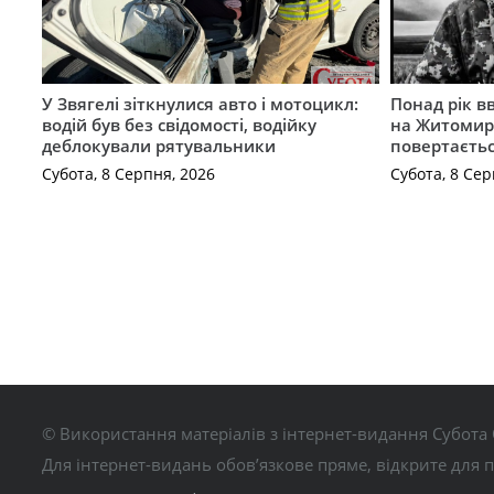
У Звягелі зіткнулися авто і мотоцикл:
Понад рік в
водій був без свідомості, водійку
на Житомир
деблокували рятувальники
повертаєть
Субота, 8 Серпня, 2026
Субота, 8 Сер
© Використання матеріалів з інтернет-видання Субота 
Для інтернет-видань обов’язкове пряме, відкрите для 