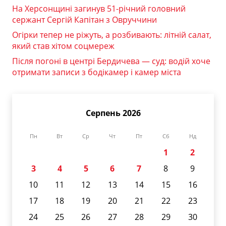
На Херсонщині загинув 51-річний головний
сержант Сергій Капітан з Овруччини
Огірки тепер не ріжуть, а розбивають: літній салат,
який став хітом соцмереж
Після погоні в центрі Бердичева — суд: водій хоче
отримати записи з бодікамер і камер міста
Серпень 2026
Пн
Вт
Ср
Чт
Пт
Сб
Нд
1
2
3
4
5
6
7
8
9
10
11
12
13
14
15
16
17
18
19
20
21
22
23
24
25
26
27
28
29
30