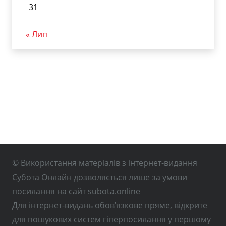
31
« Лип
© Використання матеріалів з інтернет-видання
Субота Онлайн дозволяється лише за умови
посилання на сайт subota.online
Для інтернет-видань обов’язкове пряме, відкрите
для пошукових систем гіперпосилання у першому