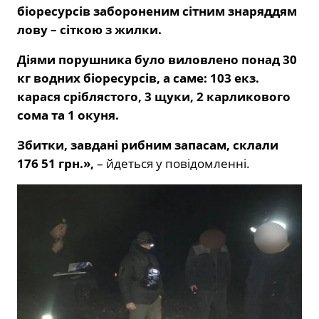
біоресурсів забороненим сітним знаряддям
лову – сіткою з жилки.
Діями порушника було виловлено понад 30
кг водних біоресурсів, а саме: 103 екз.
карася сріблястого, 3 щуки, 2 карликового
сома та 1 окуня.
Збитки, завдані рибним запасам, склали
176 51 грн.»,
– йдеться у повідомленні.