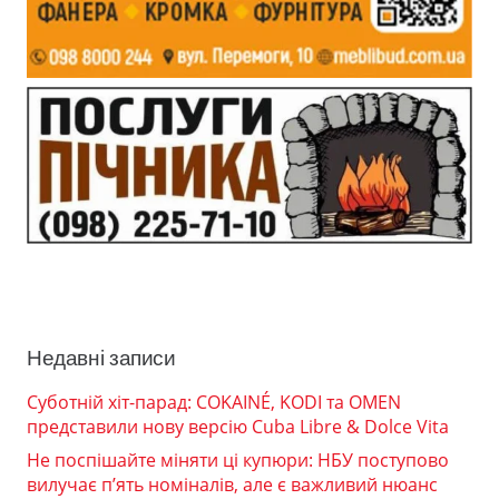
Недавні записи
Суботній хіт-парад: COKAINÉ, KODI та OMEN
представили нову версію Cuba Libre & Dolce Vita
Не поспішайте міняти ці купюри: НБУ поступово
вилучає п’ять номіналів, але є важливий нюанс