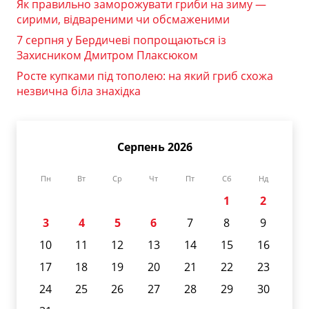
Як правильно заморожувати гриби на зиму —
сирими, відвареними чи обсмаженими
7 серпня у Бердичеві попрощаються із
Захисником Дмитром Плаксюком
Росте купками під тополею: на який гриб схожа
незвична біла знахідка
Серпень 2026
Пн
Вт
Ср
Чт
Пт
Сб
Нд
1
2
3
4
5
6
7
8
9
10
11
12
13
14
15
16
17
18
19
20
21
22
23
24
25
26
27
28
29
30