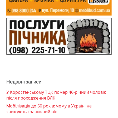
Недавні записи
У Коростенському ТЦК помер 46-річний чоловік
після проходження ВЛК
Мобілізація до 60 років: чому в Україні не
знижують граничний вік