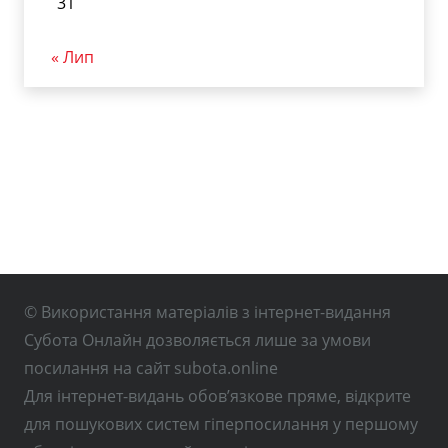
31
« Лип
© Використання матеріалів з інтернет-видання
Субота Онлайн дозволяється лише за умови
посилання на сайт subota.online
Для інтернет-видань обов’язкове пряме, відкрите
для пошукових систем гіперпосилання у першому