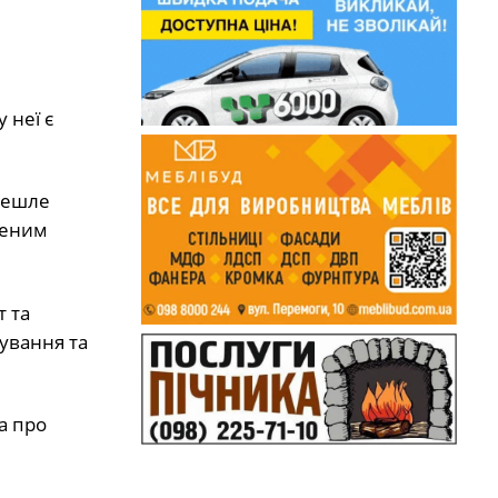
 неї є
ерешле
шеним
 та
ування та
а про