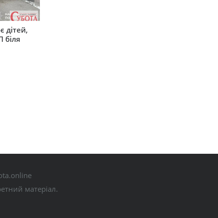
є дітей,
П біля
ta.online
ретний матеріал.