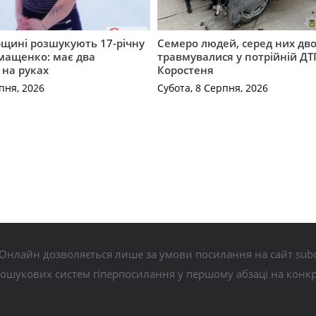
щині розшукують 17-річну
Семеро людей, серед них дво
мащенко: має два
травмувалися у потрійній ДТ
 на руках
Коростеня
пня, 2026
Субота, 8 Серпня, 2026
Онлайн дозволяється лише за умови посилання на сайт subo
пошукових систем гіперпосилання у першому абзаці на конк