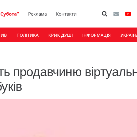
“Субота”
Реклама
Контакти
ЗИВ
ПОЛІТИКА
КРИК ДУШІ
ІНФОРМАЦІЯ
УКРАЇН
ть продавчиню віртуаль
уків