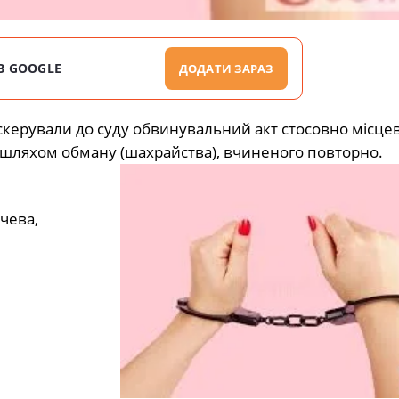
В GOOGLE
ДОДАТИ ЗАРАЗ
скерували до суду обвинувальний акт стосовно місцев
шляхом обману (шахрайства), вчиненого повторно.
чева,