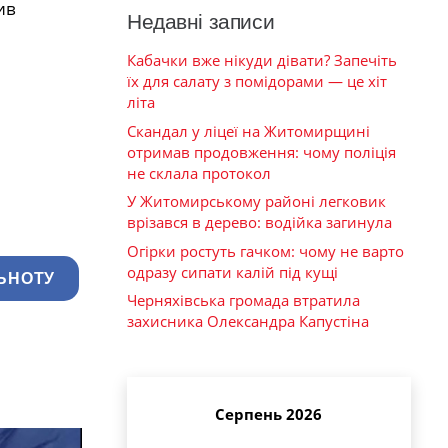
ив
Недавні записи
Кабачки вже нікуди дівати? Запечіть
їх для салату з помідорами — це хіт
літа
Скандал у ліцеї на Житомирщині
отримав продовження: чому поліція
не склала протокол
У Житомирському районі легковик
врізався в дерево: водійка загинула
Огірки ростуть гачком: чому не варто
одразу сипати калій під кущі
ЬНОТУ
Черняхівська громада втратила
захисника Олександра Капустіна
Серпень 2026