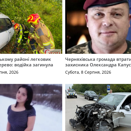
ькому районі легковик
Черняхівська громада втрат
дерево: водійка загинула
захисника Олександра Капус
пня, 2026
Субота, 8 Серпня, 2026