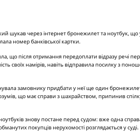
й шукав через інтернет бронежилет та ноутбук, що у
слала номер банківської картки.
рила, що після отримання передоплати відразу речі п
ість своїх намірів, навіть відправила посилку з поно
онувала замовнику придбати у неї ще один бронежилет
розумів, що має справи з шахрайством, припинив спілк
оутбуків знову постане перед судом: вже одна справ
обманутих покупців нерухомості розглядається у суді.