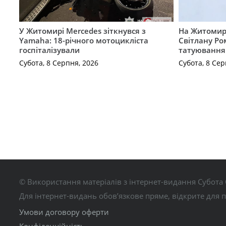
У Житомирі Mercedes зіткнувся з
На Житомир
Yamaha: 18-річного мотоцикліста
Світлану Ро
госпіталізували
татуювання
Субота, 8 Серпня, 2026
Субота, 8 Сер
© Використання матеріалів з інтернет-видання Субота 
Для інтернет-видань обов’язкове пряме, відкрите для 
Умови договору оферти