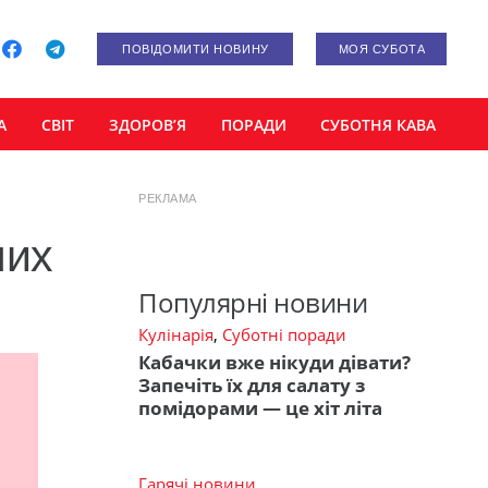
ПОВІДОМИТИ НОВИНУ
МОЯ СУБОТА
А
СВІТ
ЗДОРОВ’Я
ПОРАДИ
СУБОТНЯ КАВА
РЕКЛАМА
них
Популярні новини
Кулінарія
,
Суботні поради
Кабачки вже нікуди дівати?
Запечіть їх для салату з
помідорами — це хіт літа
Гарячі новини