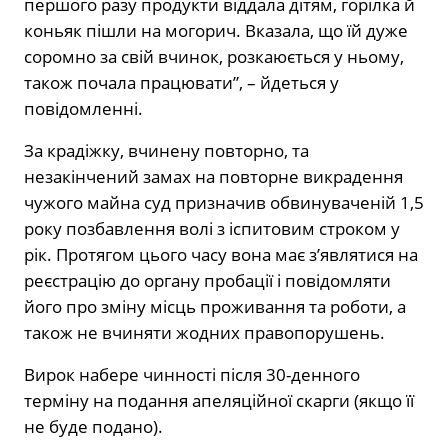
першого разу продукти віддала дітям, горілка й
коньяк пішли на могорич. Вказала, що їй дуже
соромно за свій вчинок, розкаюється у ньому,
також почала працювати”, – йдеться у
повідомленні.
За крадіжку, вчинену повторно, та
незакінчений замах на повторне викрадення
чужого майна суд призначив обвинуваченій 1,5
року позбавлення волі з іспитовим строком у
рік. Протягом цього часу вона має з’являтися на
реєстрацію до органу пробації і повідомляти
його про зміну місць проживання та роботи, а
також не вчиняти жодних правопорушень.
Вирок набере чинності після 30-денного
терміну на подання апеляційної скарги (якщо її
не буде подано).