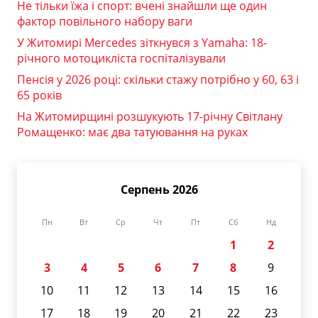
Не тільки їжа і спорт: вчені знайшли ще один
фактор повільного набору ваги
У Житомирі Mercedes зіткнувся з Yamaha: 18-
річного мотоцикліста госпіталізували
Пенсія у 2026 році: скільки стажу потрібно у 60, 63 і
65 років
На Житомирщині розшукують 17-річну Світлану
Ромащенко: має два татуювання на руках
Серпень 2026
Пн
Вт
Ср
Чт
Пт
Сб
Нд
1
2
3
4
5
6
7
8
9
10
11
12
13
14
15
16
17
18
19
20
21
22
23