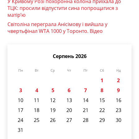
У Кривому Розі похоронна колона приїхала до
ТЦК: просили відпустити сина попрощатися з
матір’ю
Світоліна переграла Анісімову і вийшла у
чвертьфінал WTA 1000 у Торонто. Відео
Серпень 2026
Пн
Вт
Ср
Чт
Пт
Сб
Нд
1
2
3
4
5
6
7
8
9
10
11
12
13
14
15
16
17
18
19
20
21
22
23
24
25
26
27
28
29
30
31