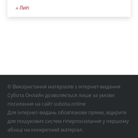
« Лип
© Використання матеріалів з інтернет-видання
Субота Онлайн дозволяється лише за умови
посилання на сайт subota.online
Для інтернет-видань обов’язкове пряме, відкрите
для пошукових систем гіперпосилання у першому
абзаці на конкретний матеріал.