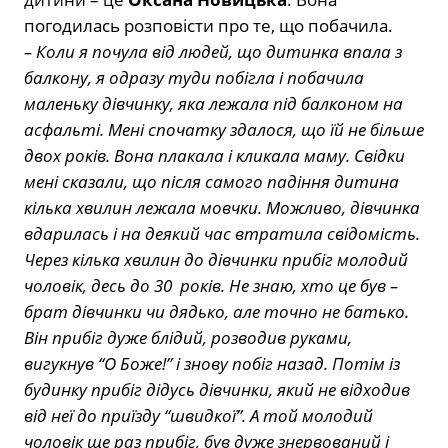
погодилась розповісти про те, що побачила.
– Коли я почула від людей, що дитинка впала з
балкону, я одразу туди побігла і побачила
маленьку дівчинку, яка лежала під балконом на
асфальті. Мені спочатку здалося, що їй не більше
двох років. Вона плакала і кликала маму. Свідки
мені сказали, що після самого падіння дитина
кілька хвилин лежала мовчки. Можливо, дівчинка
вдарилась і на деякий час втратила свідомість.
Через кілька хвилин до дівчинки прибіг молодий
чоловік, десь до 30 років. Не знаю, хто це був –
брат дівчинки чи дядько, але точно не батько.
Він прибіг дуже блідий, розводив руками,
вигукнув “О Боже!” і знову побіг назад. Потім із
будинку прибіг дідусь дівчинки, який не відходив
від неї до приїзду “швидкої”. А той молодий
чоловік ще раз прибіг, був дуже знервований і