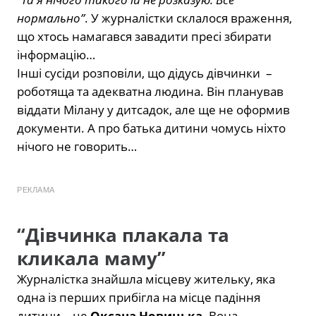
нормально”
. У журналістки склалося враження,
що хтось намагався завадити пресі збирати
інформацію…
Інші сусіди розповіли, що дідусь дівчинки
–
роботяща та адекватна людина. Він планував
віддати Мілану у дитсадок, але ще не оформив
документи. А про батька дитини чомусь ніхто
нічого не говорить…
РЕКЛАМА
“Дівчинка плакала та
кликала маму”
Журналістка знайшла місцеву жительку, яка
одна із перших прибігла на місце падіння
дитини – це
Оксана Новицька
. Вона