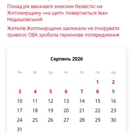
Понад рік вважався зниклим безвісти: на
Житомирщину «на щиті» повертається Іван
Недашківський
Жителів Житомирщини закликали не ігнорувати
тривоги: ОВА зробила термінове попередження
Серпень 2026
Пн
Вт
Ср
Чт
Пт
Сб
Нд
1
2
3
4
5
6
7
8
9
10
11
12
13
14
15
16
17
18
19
20
21
22
23
24
25
26
27
28
29
30
31