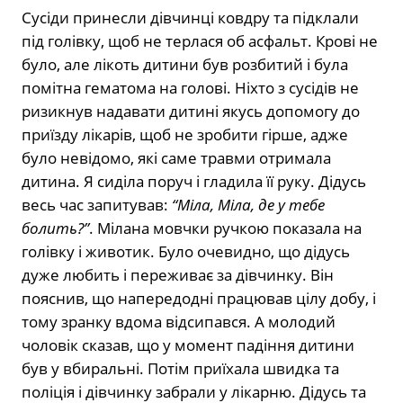
Сусіди принесли дівчинці ковдру та підклали
під голівку, щоб не терлася об асфальт. Крові не
було, але лікоть дитини був розбитий і була
помітна гематома на голові. Ніхто з сусідів не
ризикнув надавати дитині якусь допомогу до
приїзду лікарів, щоб не зробити гірше, адже
було невідомо, які саме травми отримала
дитина. Я сиділа поруч і гладила її руку. Дідусь
весь час запитував:
“Міла, Міла, де у тебе
болить?”
. Мілана мовчки ручкою показала на
голівку і животик. Було очевидно, що дідусь
дуже любить і переживає за дівчинку. Він
пояснив, що напередодні працював цілу добу, і
тому зранку вдома відсипався. А молодий
чоловік сказав, що у момент падіння дитини
був у вбиральні. Потім приїхала швидка та
поліція і дівчинку забрали у лікарню. Дідусь та