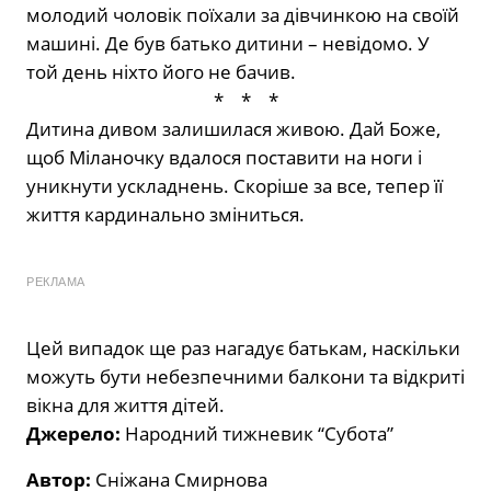
молодий чоловік поїхали за дівчинкою на своїй
машині. Де був батько дитини – невідомо. У
той день ніхто його не бачив.
*
*
*
Дитина дивом залишилася живою. Дай Боже,
щоб Міланочку вдалося поставити на ноги і
уникнути ускладнень. Скоріше за все, тепер її
життя кардинально зміниться.
РЕКЛАМА
Цей випадок ще раз нагадує батькам, наскільки
можуть бути небезпечними балкони та відкриті
вікна для життя дітей.
Джерело:
Народний тижневик “Субота”
Автор:
Сніжана Смирнова