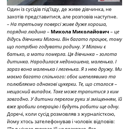
Один із сусідів під’їзду, де живе дівчинка, не
захотів представитися, але розповів наступне.
– На третьому поверсі живе дуже хороша,
порядна людина
–
Микола Миколайович
–
це
дідусь дівчинки Мілани. Він багато працює, тому
що потрібно годувати родину. У Мілани є
батько, а мати померла. Ця дівчинка – золота
дитинка. Народилася недоношена, маленька. І
зараз вона маленька і легенька. Я з нею дружу. Ми
маємо багато спільного: обоє шепелявимо та
полюбляємо однакові цукерки. Те, що сталося –
нещасний випадок. Таке може трапитися з ким
завгодно. У дитини перелом руки зі зміщенням, їй
вже зробили операцію і будуть робити ще одну.
Доречі, коли сусід розмовляв з журналісткою,
йому хтось зателефонував і чоловік відповів:
“Та я нічого такого їй не розказую. Все