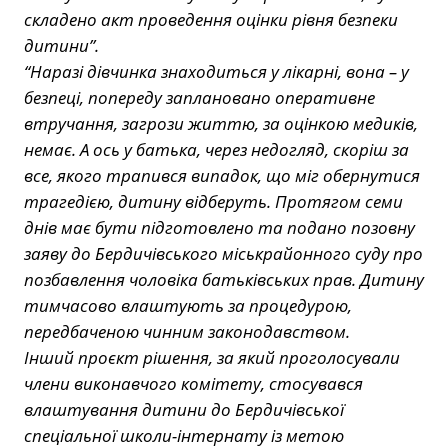
складено акт проведення оцінки рівня безпеки
дитини”.
“Наразі дівчинка знаходиться у лікарні, вона – у
безпеці, попереду заплановано оперативне
втручання, загрози життю, за оцінкою медиків,
немає. А ось у батька, через недогляд, скоріш за
все, якого трапився випадок, що міг обернутися
трагедією, дитину відберуть. Протягом семи
днів має бути підготовлено та подано позовну
заяву до Бердичівського міськрайонного суду про
позбавлення чоловіка батьківських прав. Дитину
тимчасово влаштують за процедурою,
передбаченою чинним законодавством.
Інший проєкт рішення, за який проголосували
члени виконавчого комітету, стосувався
влаштування дитини до Бердичівської
спеціальної школи-інтернату із метою