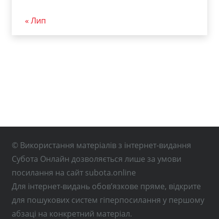
« Лип
© Використання матеріалів з інтернет-видання
Субота Онлайн дозволяється лише за умови
посилання на сайт subota.online
Для інтернет-видань обов’язкове пряме, відкрите
для пошукових систем гіперпосилання у першому
абзаці на конкретний матеріал.