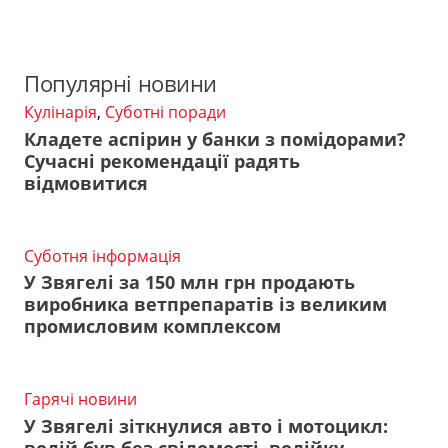
Популярні новини
Кулінарія
,
Суботні поради
Кладете аспірин у банки з помідорами?
Сучасні рекомендації радять
відмовитися
Суботня інформація
У Звягелі за 150 млн грн продають
виробника ветпрепаратів із великим
промисловим комплексом
Гарячі новини
У Звягелі зіткнулися авто і мотоцикл:
водій був без свідомості, водійку