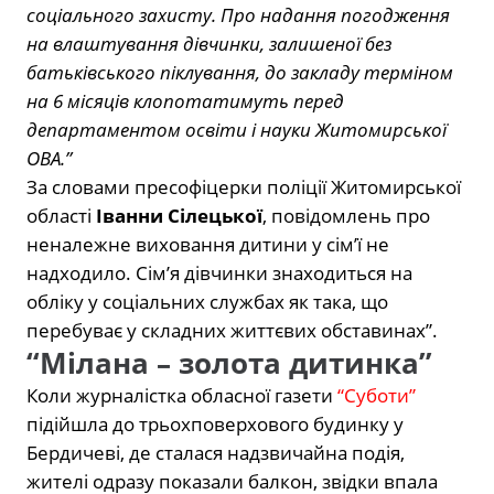
соціального захисту. Про надання погодження
на влаштування дівчинки, залишеної без
батьківського піклування, до закладу терміном
на 6 місяців клопотатимуть перед
департаментом освіти і науки Житомирської
ОВА.”
За словами пресофіцерки поліції Житомирської
області
Іванни Сілецької
, повідомлень про
неналежне виховання дитини у сім’ї не
надходило. Сім’я дівчинки знаходиться на
обліку у соціальних службах як така, що
перебуває у складних життєвих обставинах”.
“Мілана – золота дитинка”
Коли журналістка обласної газети
“Суботи”
підійшла до трьохповерхового будинку у
Бердичеві, де сталася надзвичайна подія,
жителі одразу показали балкон, звідки впала