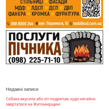
Недавні записи
Собака вкусила або кіт подряпав: куди негайно
звертатися на Житомирщині