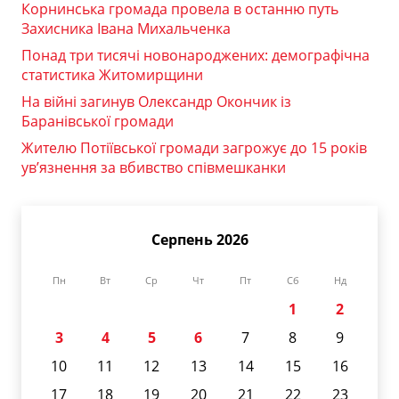
Корнинська громада провела в останню путь
Захисника Івана Михальченка
Понад три тисячі новонароджених: демографічна
статистика Житомирщини
На війні загинув Олександр Окончик із
Баранівської громади
Жителю Потіївської громади загрожує до 15 років
ув’язнення за вбивство співмешканки
Серпень 2026
Пн
Вт
Ср
Чт
Пт
Сб
Нд
1
2
3
4
5
6
7
8
9
10
11
12
13
14
15
16
17
18
19
20
21
22
23