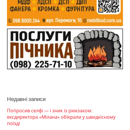
Недавні записи
Попросив селфі — і зник із рюкзаком:
ексдиректора «Мілана» обікрали у швидкісному
поїзді