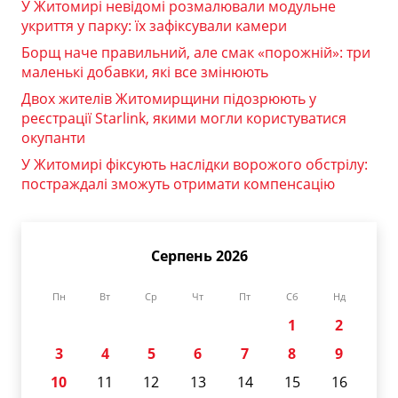
У Житомирі невідомі розмалювали модульне
укриття у парку: їх зафіксували камери
Борщ наче правильний, але смак «порожній»: три
маленькі добавки, які все змінюють
Двох жителів Житомирщини підозрюють у
реєстрації Starlink, якими могли користуватися
окупанти
У Житомирі фіксують наслідки ворожого обстрілу:
постраждалі зможуть отримати компенсацію
Серпень 2026
Пн
Вт
Ср
Чт
Пт
Сб
Нд
1
2
3
4
5
6
7
8
9
10
11
12
13
14
15
16