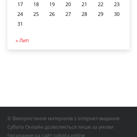
17
18
19
20
21
22
23
24
25
26
27
28
29
30
31
« Лип
© Використання матеріалів з інтернет-видання
Субота Онлайн дозволяється лише за умови
посилання на сайт subota.online