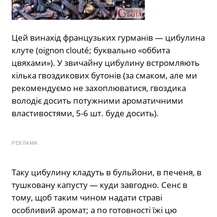
Цей винахід французьких гурманів — цибулина
клуте (oignon clouté; буквально «оббита
цвяхами»). У звичайну цибулину встромляють
кілька гвоздикових бутонів (за смаком, але ми
рекомендуємо не захоплюватися, гвоздика
володіє досить потужними ароматичними
властивостями, 5-6 шт. буде досить).
РЕКЛАМА
Таку цибулину кладуть в бульйони, в печеня, в
тушковану капусту — куди завгодно. Сенс в
тому, щоб таким чином надати страві
особливий аромат; а по готовності їжі цю