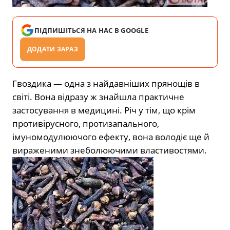
ПІДПИШІТЬСЯ НА НАС В GOOGLE
ДОДАТИ ЗАРАЗ
Гвоздика — одна з найдавніших прянощів в
світі. Вона відразу ж знайшла практичне
застосування в медицині. Річ у тім, що крім
противірусного, протизапального,
імуномодулюючого ефекту, вона володіє ще й
вираженими знеболюючими властивостями.