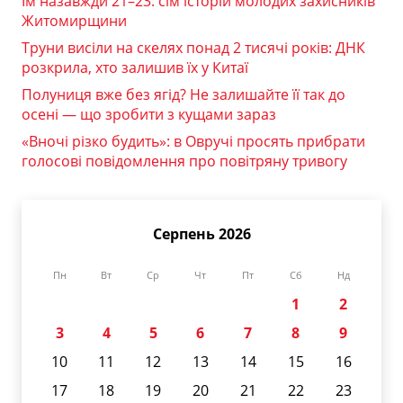
Їм назавжди 21–23: сім історій молодих захисників
Житомирщини
Труни висіли на скелях понад 2 тисячі років: ДНК
розкрила, хто залишив їх у Китаї
Полуниця вже без ягід? Не залишайте її так до
осені — що зробити з кущами зараз
«Вночі різко будить»: в Овручі просять прибрати
голосові повідомлення про повітряну тривогу
Серпень 2026
Пн
Вт
Ср
Чт
Пт
Сб
Нд
1
2
3
4
5
6
7
8
9
10
11
12
13
14
15
16
17
18
19
20
21
22
23