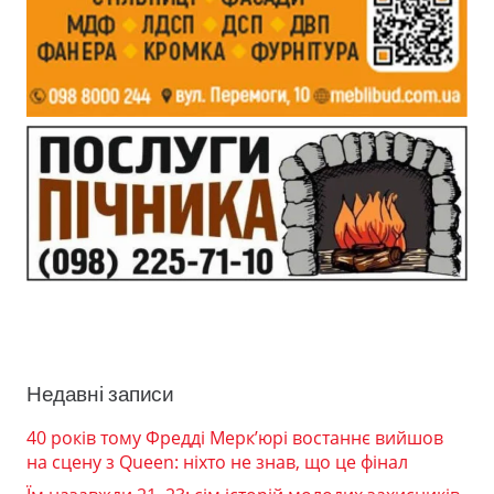
Недавні записи
40 років тому Фредді Мерк’юрі востаннє вийшов
на сцену з Queen: ніхто не знав, що це фінал