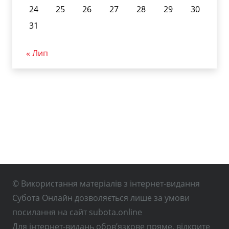
24
25
26
27
28
29
30
31
« Лип
© Використання матеріалів з інтернет-видання
Субота Онлайн дозволяється лише за умови
посилання на сайт subota.online
Для інтернет-видань обов’язкове пряме, відкрите