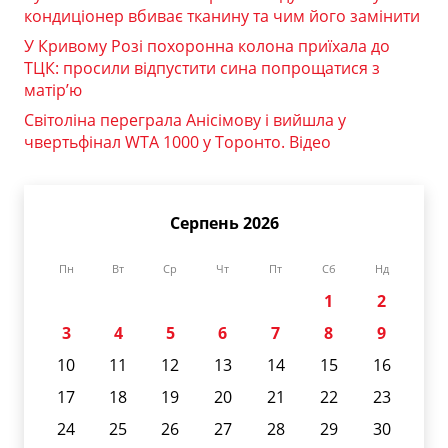
кондиціонер вбиває тканину та чим його замінити
У Кривому Розі похоронна колона приїхала до
ТЦК: просили відпустити сина попрощатися з
матір’ю
Світоліна переграла Анісімову і вийшла у
чвертьфінал WTA 1000 у Торонто. Відео
Серпень 2026
Пн
Вт
Ср
Чт
Пт
Сб
Нд
1
2
3
4
5
6
7
8
9
10
11
12
13
14
15
16
17
18
19
20
21
22
23
24
25
26
27
28
29
30