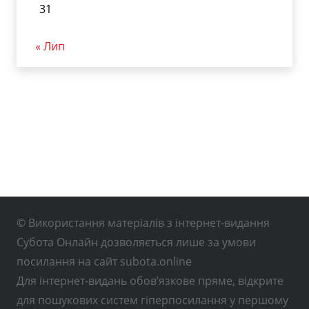
31
« Лип
© Використання матеріалів з інтернет-видання
Субота Онлайн дозволяється лише за умови
посилання на сайт subota.online
Для інтернет-видань обов’язкове пряме, відкрите
для пошукових систем гіперпосилання у першому