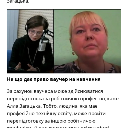
Загацька.
На що дає право ваучер на навчання
За рахунок ваучера може здійснюватися
перепідготовка за робітничою професією, каже
Алла Загацька. Тобто, людина, яка має
професійно-технічну освіту, може пройти
перепідготовку за іншою робітничою