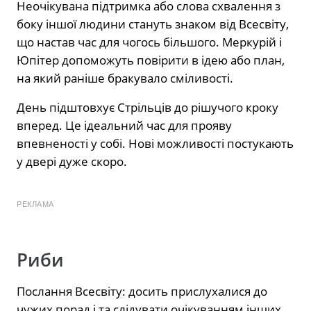
Неочікувана підтримка або слова схвалення з
боку іншої людини стануть знаком від Всесвіту,
що настав час для чогось більшого. Меркурій і
Юпітер допоможуть повірити в ідею або план,
на який раніше бракувало сміливості.
День підштовхує Стрільців до рішучого кроку
вперед. Це ідеальний час для прояву
впевненості у собі. Нові можливості постукають
у двері дуже скоро.
РЕКЛАМА
Риби
Послання Всесвіту: досить прислухалися до
чужих порад і та слідувати очікуванням інших.