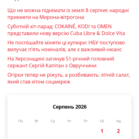
Що не можна піднімати із землі 8 серпня: народні
прикмети на Мирона-вітрогона
Суботній хіт-парад: COKAINÉ, KODI та OMEN
представили нову версію Cuba Libre & Dolce Vita
Не поспішайте міняти ці купюри: НБУ поступово
вилучає п’ять номіналів, але є важливий нюанс
На Херсонщині загинув 51-річний головний
сержант Сергій Капітан з Овруччини
Огірки тепер не ріжуть, а розбивають: літній салат,
який став хітом соцмереж
Серпень 2026
Пн
Вт
Ср
Чт
Пт
Сб
Нд
1
2