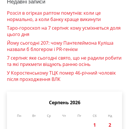
Недавні записи
Розсіл в огірках раптом помутнів: коли це
нормально, а коли банку краще викинути
Таро-гороскоп на 7 серпня: кому усміхнеться доля
цього дня
Йому сьогодні 207: чому Пантелеймона Куліша
назвали б блогером і PR-генієм
7 серпня: яке сьогодні свято, що не радили робити
та які прикмети віщують ранню осінь
У Коростенському ТЦК помер 46-річний чоловік
після проходження ВЛК
Серпень 2026
Пн
Вт
Ср
Чт
Пт
Сб
Нд
1
2