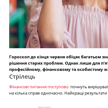
Гороскоп до кінця червня обіцяє багатьом зна
рішення старих проблем. Однак лише для п’я
професійному, фінансовому та особистому жи
Стрілець
Фінансові питання поступово
почнуть вирішувати
на кілька справ одночасно. Найкращі результат
РЕКЛАМА