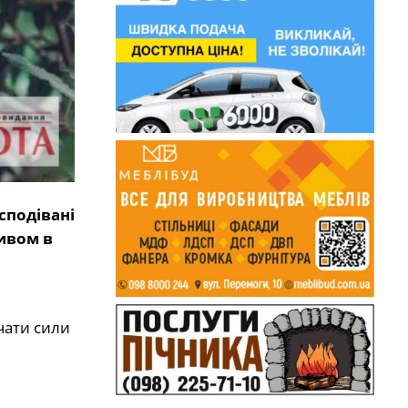
сподівані
ивом в
чати сили