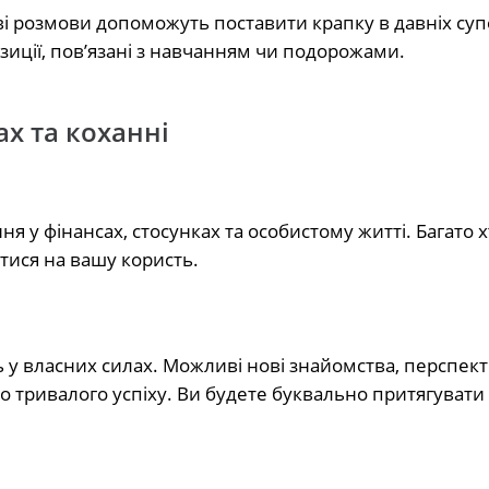
ві розмови допоможуть поставити крапку в давніх су
зиції, пов’язані з навчанням чи подорожами.
ах та коханні
 у фінансах, стосунках та особистому житті. Багато х
атися на вашу користь.
ь у власних силах. Можливі нові знайомства, перспект
до тривалого успіху. Ви будете буквально притягувати