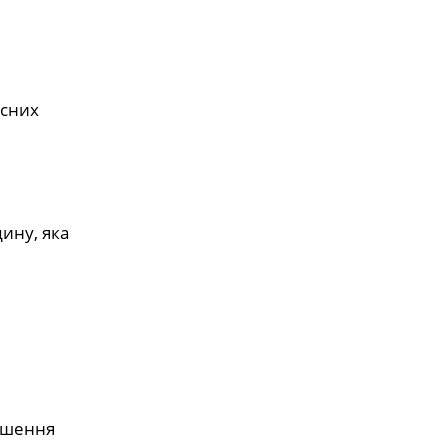
асних
дину, яка
ершення