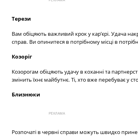
РЕКЛАМА
Терези
Вам обіцяють важливий крок у кар’єрі. Удача накр
справ. Ви опинитеся в потрібному місці в потрібн
Козоріг
Козорогам обіцяють удачу в коханні та партнерств
змінить їхнє майбутнє. Ті, хто вже перебуває у ст
Близнюки
РЕКЛАМА
Розпочаті в червні справи можуть швидко принес