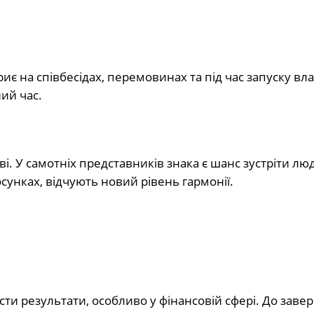
иє на співбесідах, перемовинах та під час запуску вл
ий час.
і. У самотніх представників знака є шанс зустріти лю
осунках, відчують новий рівень гармонії.
ти результати, особливо у фінансовій сфері. До зав