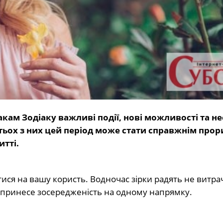
кам Зодіаку важливі події, нові можливості та не
тьох з них цей період може стати справжнім прор
тті.
ся на вашу користь. Водночас зірки радять не витра
и принесе зосередженість на одному напрямку.