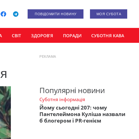
ПОВІДОМИТИ НОВИНУ
МОЯ СУБОТА
А
СВІТ
ЗДОРОВ’Я
ПОРАДИ
СУБОТНЯ КАВА
РЕКЛАМА
ня
Популярні новини
Суботня інформація
Йому сьогодні 207: чому
Пантелеймона Куліша назвали
б блогером і PR-генієм