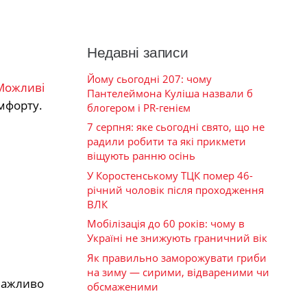
Недавні записи
Йому сьогодні 207: чому
Можливі
Пантелеймона Куліша назвали б
омфорту.
блогером і PR-генієм
7 серпня: яке сьогодні свято, що не
радили робити та які прикмети
віщують ранню осінь
У Коростенському ТЦК помер 46-
річний чоловік після проходження
ВЛК
Мобілізація до 60 років: чому в
Україні не знижують граничний вік
Як правильно заморожувати гриби
на зиму — сирими, відвареними чи
Важливо
обсмаженими