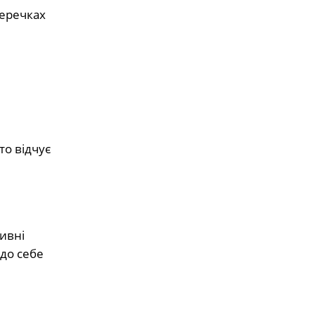
перечках
то відчує
ивні
 до себе