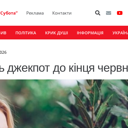
“Субота”
Реклама
Контакти
ЗИВ
ПОЛІТИКА
КРИК ДУШІ
ІНФОРМАЦІЯ
УКРАЇН
2026
ть джекпот до кінця черв