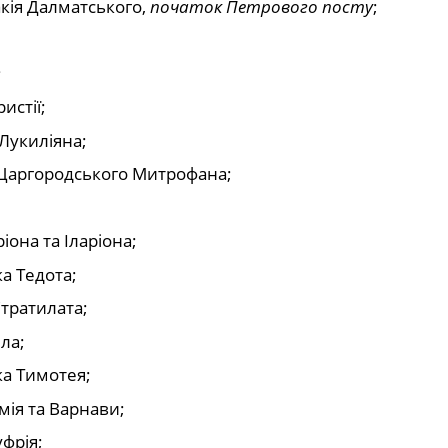
кія Далматського,
початок Петрового посту
;
;
истії;
Лукиліяна;
а Царгородського Митрофана;
она та Іларіона;
а Тедота;
тратилата;
ла;
а Тимотея;
мія та Варнави;
фрія;