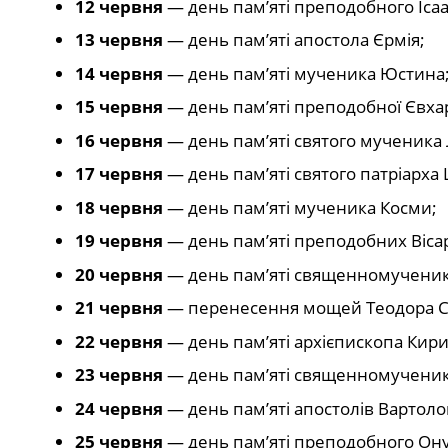
12 червня
— день пам’яті преподобного Ісаа
13 червня
— день пам’яті апостола Єрмія;
14 червня
— день пам’яті мученика Юстина
15 червня
— день пам’яті преподобної Євхар
16 червня
— день пам’яті святого мученика 
17 червня
— день пам’яті святого патріарх
18 червня
— день пам’яті мученика Косми;
19 червня
— день пам’яті преподобних Вісарі
20 червня
— день пам’яті священномученик
21 червня
— перенесення мощей Теодора С
22 червня
— день пам’яті архієпископа Кири
23 червня
— день пам’яті священномученик
24 червня
— день пам’яті апостолів Вартоло
25 червня
— день пам’яті преподобного Ону