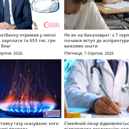
атБанку отримав у липні
Не як на бакалаврат: з 7 сер
 зарплати та 653 тис. грн
почався вступ до аспірантур
 благ
важливо знати
ерпня, 2026
П’ятниця, 7 Серпня, 2026
ставку газу скасували: кого
Сімейний лікар відмовляєть
нові правила
підписувати декларацію: кол