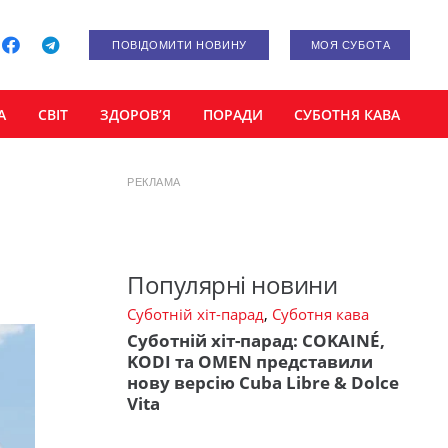
ПОВІДОМИТИ НОВИНУ
МОЯ СУБОТА
А
СВІТ
ЗДОРОВ’Я
ПОРАДИ
СУБОТНЯ КАВА
РЕКЛАМА
і
Популярні новини
Суботній хіт-парад
,
Суботня кава
Суботній хіт-парад: COKAINÉ,
KODI та OMEN представили
нову версію Cuba Libre & Dolce
Vita