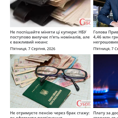
Не поспішайте міняти ці купюри: НБУ
Голова Прив
поступово вилучає п’ять номіналів, але
4,46 млн грн
є важливий нюанс
негрошових
П’ятниця, 7 Серпня, 2026
П’ятниця, 7 С
Не отримуєте пенсію через брак стажу:
Плату за до
як оформити посвідчення
стосуються 