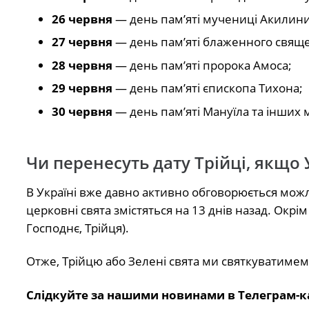
26 червня
— день пам’яті мучениці Акилини
27 червня
— день пам’яті блаженного свящ
28 червня
— день пам’яті пророка Амоса;
29 червня
— день пам’яті єпископа Тихона;
30 червня
— день пам’яті Мануїла та інших 
Чи перенесуть дату Трійці, якщо
В Україні вже давно активно обговорюється можл
церковні свята змістяться на 13 днів назад. Окрім
Господнє, Трійця).
Отже, Трійцю або Зелені свята ми святкуватимем
Слідкуйте за нашими новинами в Телеграм-к