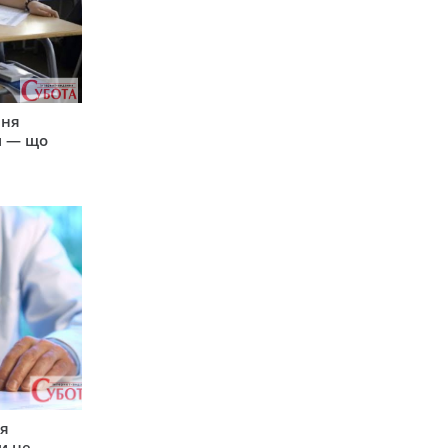
пня
и — що
ся
и це