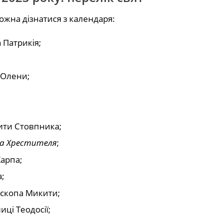
ожна дізнатися з календаря:
 Патрикія;
 Олени;
ити Стовпника;
на Хрестителя
;
Карпа;
а;
ископа Микити;
ці Теодосії;