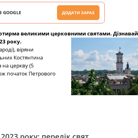
В GOOGLE
ДОДАТИ ЗАРАЗ
 чотирма великими церковними святами. Дізнавай
23 року.
ароді), віряни
льних Костянтина
 на церкву (5
кож початок Петрового
023 року: перелік свят