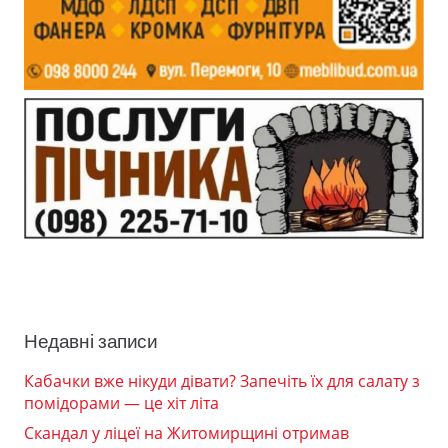
Недавні записи
Кабачки вже нікуди дівати? Запечіть їх для салату з
помідорами — це хіт літа
Скандал у ліцеї на Житомирщині отримав