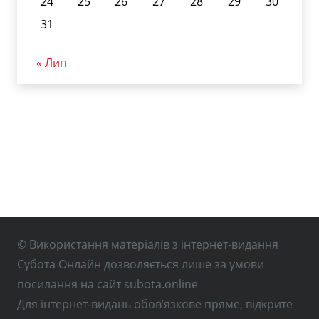
24
25
26
27
28
29
30
31
« Лип
© Використання матеріалів з інтернет-видання
Субота Онлайн дозволяється лише за умови
посилання на сайт subota.online
Для інтернет-видань обов’язкове пряме, відкрите