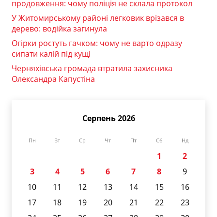
продовження: чому поліція не склала протокол
У Житомирському районі легковик врізався в
дерево: водійка загинула
Огірки ростуть гачком: чому не варто одразу
сипати калій під кущі
Черняхівська громада втратила захисника
Олександра Капустіна
Серпень 2026
Пн
Вт
Ср
Чт
Пт
Сб
Нд
1
2
3
4
5
6
7
8
9
10
11
12
13
14
15
16
17
18
19
20
21
22
23