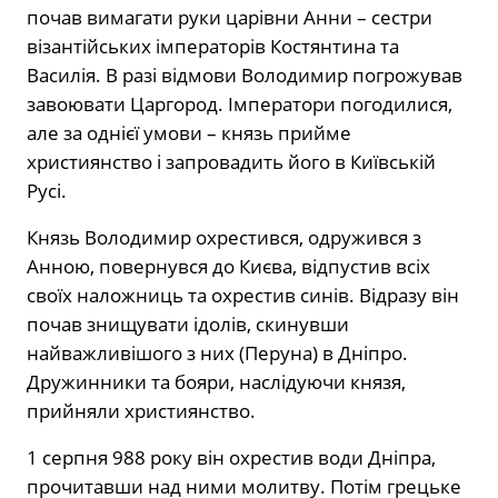
почав вимагати руки царівни Анни – сестри
візантійських імператорів Костянтина та
Василія. В разі відмови Володимир погрожував
завоювати Царгород. Імператори погодилися,
але за однієї умови – князь прийме
християнство і запровадить його в Київській
Русі.
Князь Володимир охрестився, одружився з
Анною, повернувся до Києва, відпустив всіх
своїх наложниць та охрестив синів. Відразу він
почав знищувати ідолів, скинувши
найважливішого з них (Перуна) в Дніпро.
Дружинники та бояри, наслідуючи князя,
прийняли християнство.
1 серпня 988 року він охрестив води Дніпра,
прочитавши над ними молитву. Потім грецьке