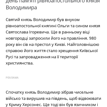
день пам’яті рівноапостольного князя
Володимира
Святий князь Володимир був внуком
рівноапостольної княгині Ольги та сином князя
Святослава Ігоревича. Ще в ранньому віці
новгородці запросили його на правління. 980
року він сів на престол у Києві. Найголовнішою
справою його життя стало хрещення Київської
Русі та запровадження на її території
християнства.
РЕКЛАМА
Спочатку князь Володимир зібрав чисельне
військо та вирушив на південь, щоб відвоювати
у Криму Херсонес. Ще тоді він був язичником і