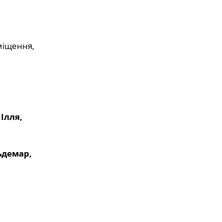
міщення,
Ілля,
ьдемар,