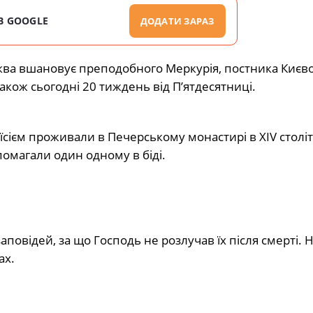
В GOOGLE
ДОДАТИ ЗАРАЗ
рква вшановує преподобного Меркурія, постника Києво
кож сьогодні 20 тиждень від П’ятдесятниці.
єм проживали в Печерському монастирі в XIV столітт
омагали один одному в біді.
повідей, за що Господь не розлучав їх після смерті. Н
ах.