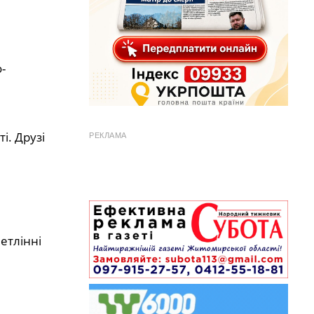
-
і. Друзі
РЕКЛАМА
етлінні