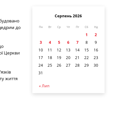
Серпень 2026
збудовано
 щедрим до
Пн
Вт
Ср
Чт
Пт
Сб
Нд
1
2
3
4
5
6
7
8
9
до
10
11
12
13
14
15
16
ої Церкви
17
18
19
20
21
22
23
24
25
26
27
28
29
30
язків
31
ту життя
« Лип