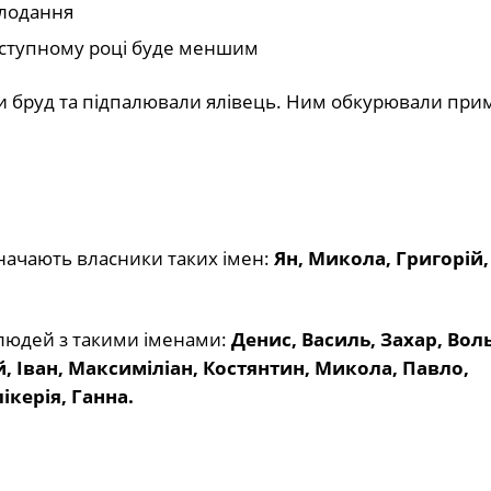
олодання
аступному році буде меншим
и бруд та підпалювали ялівець. Ним обкурювали при
начають власники таких імен:
Ян, Микола, Григорій, 
 людей з такими іменами:
Денис, Василь, Захар, Вол
, Іван, Максиміліан, Костянтин, Микола, Павло,
ікерія, Ганна.