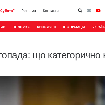
“Субота”
Реклама
Контакти
ЗИВ
ПОЛІТИКА
КРИК ДУШІ
ІНФОРМАЦІЯ
УКРАЇН
топада: що категорично 