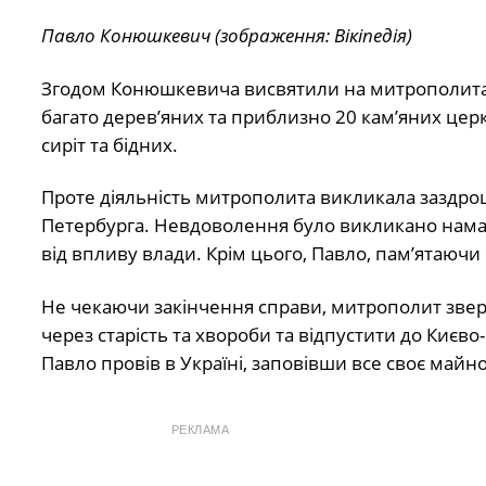
Павло Конюшкевич (зображення: Вікіпедія)
Згодом Конюшкевича висвятили на митрополита Си
багато дерев’яних та приблизно 20 кам’яних цер
сиріт та бідних.
Проте діяльність митрополита викликала заздро
Петербурга. Невдоволення було викликано нама
від впливу влади. Крім цього, Павло, пам’ятаючи
Не чекаючи закінчення справи, митрополит зверн
через старість та хвороби та відпустити до Киє
Павло провів в Україні, заповівши все своє майн
РЕКЛАМА