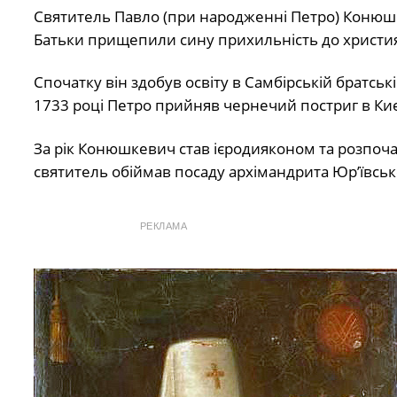
Святитель Павло (при народженні Петро) Конюшке
Батьки прищепили сину прихильність до християнс
Спочатку він здобув освіту в Самбірській братськ
1733 році Петро прийняв чернечий постриг в Киє
За рік Конюшкевич став ієродияконом та розпоча
святитель обіймав посаду архімандрита Юр’ївськ
РЕКЛАМА