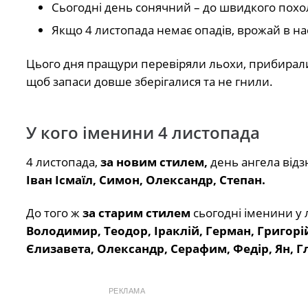
Сьогодні день сонячний – до швидкого пох
Якщо 4 листопада немає опадів, врожай в н
Цього дня пращури перевіряли льохи, прибирал
щоб запаси довше зберігалися та не гнили.
У кого іменини 4 листопада
4 листопада,
за новим стилем,
день ангела відз
Іван Ісмаїл, Симон, Олександр, Степан.
До того ж
за старим стилем
сьогодні іменини у
Володимир, Теодор, Іраклій, Герман, Григорій
Єлизавета, Олександр, Серафим, Федір, Ян, Гл
РЕКЛАМА