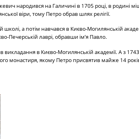
вич народився на Галичині в 1705 році, в родині мі
ької віри, тому Петро обрав шлях релігії.
ій школі, а потім навчався в Києво-Могилянській академ
во-Печерській лаврі, обравши ім’я Павло.
в викладання в Києво-Могилянській академії. А з 174
ого монастиря, якому Петро присвятив майже 14 рокі