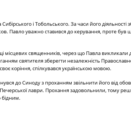
бірського і Тобольського. За часи його діяльності 
ков. Павло уважно ставився до керування, проте був
щі місцевих священників, через що Павла викликали 
ганням святителя зберегти незалежність Православн
 своє коріння, спілкувався українською мовою.
увся до Синоду з проханням звільнити його від обов’
во-Печерської лаври. Прохання задовольнили, тому реш
о бідним.