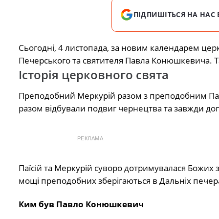
ПІДПИШІТЬСЯ НА НАС 
Сьогодні, 4 листопада, за новим календарем це
Печерського та святителя Павла Конюшкевича. Та
Історія церковного свята
Преподобний Меркурій разом з преподобним Паїсі
разом відбували подвиг чернецтва та завжди доп
РЕКЛАМА
Паїсій та Меркурій суворо дотримувалася Божих за
мощі преподобних зберігаються в Дальніх печер
Ким був Павло Конюшкевич