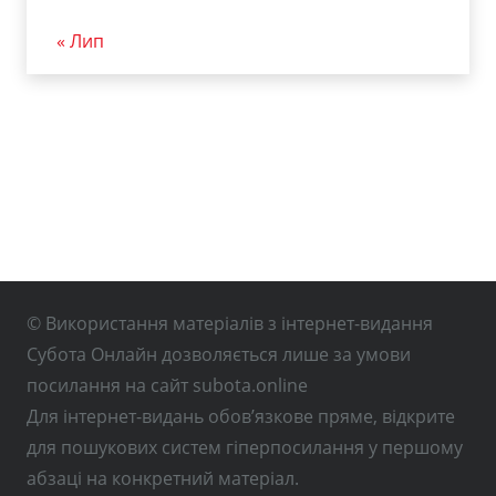
« Лип
© Використання матеріалів з інтернет-видання
Субота Онлайн дозволяється лише за умови
посилання на сайт subota.online
Для інтернет-видань обов’язкове пряме, відкрите
для пошукових систем гіперпосилання у першому
абзаці на конкретний матеріал.