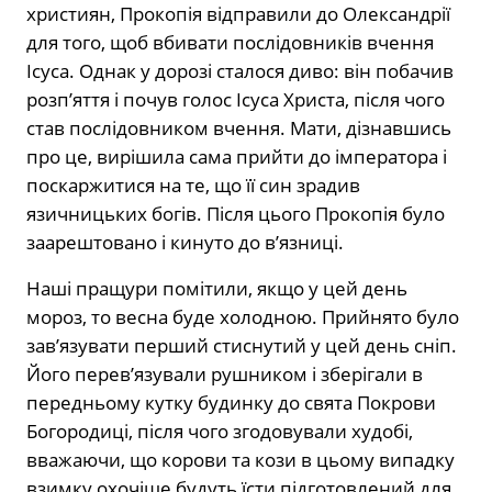
християн, Прокопія відправили до Олександрії
для того, щоб вбивати послідовників вчення
Ісуса. Однак у дорозі сталося диво: він побачив
розп’яття і почув голос Ісуса Христа, після чого
став послідовником вчення. Мати, дізнавшись
про це, вирішила сама прийти до імператора і
поскаржитися на те, що її син зрадив
язичницьких богів. Після цього Прокопія було
заарештовано і кинуто до в’язниці.
Наші пращури помітили, якщо у цей день
мороз, то весна буде холодною. Прийнято було
зав’язувати перший стиснутий у цей день сніп.
Його перев’язували рушником і зберігали в
передньому кутку будинку до свята Покрови
Богородиці, після чого згодовували худобі,
вважаючи, що корови та кози в цьому випадку
взимку охочіше будуть їсти підготовлений для