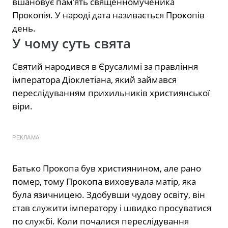
вшановує пам’ять священномученика
Прокопія. У народі дата називається Прокопів
день.
У чому суть свята
Святий народився в Єрусалимі за правління
імператора Діоклетіана, який займався
переслідуванням прихильників християнської
віри.
РЕКЛАМА
Батько Прокопа був християнином, але рано
помер, тому Прокопа виховувала матір, яка
була язичницею. Здобувши чудову освіту, він
став служити імператору і швидко просуватися
по службі. Коли почалися переслідування