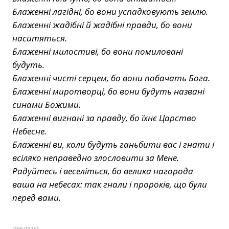
Блаженні лагідні, бо вони успадковують землю.
Блаженні жадібні й жадібні правди, бо вони
наситяться.
Блаженні милостиві, бо вони помиловані
будуть.
Блаженні чисті серцем, бо вони побачать Бога.
Блаженні миротворці, бо вони будуть названі
синами Божими.
Блаженні вигнані за правду, бо їхнє Царство
Небесне.
Блаженні ви, коли будуть ганьбити вас і гнати і
всіляко неправедно злословити за Мене.
Радуйтесь і веселіться, бо велика нагорода
ваша на небесах: так гнали і пророків, що були
перед вами.
РЕКЛАМА