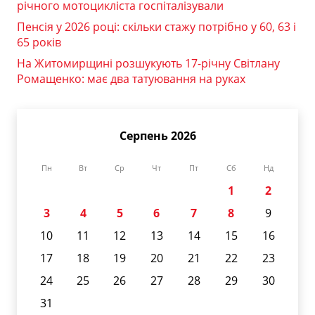
річного мотоцикліста госпіталізували
Пенсія у 2026 році: скільки стажу потрібно у 60, 63 і
65 років
На Житомирщині розшукують 17-річну Світлану
Ромащенко: має два татуювання на руках
Серпень 2026
Пн
Вт
Ср
Чт
Пт
Сб
Нд
1
2
3
4
5
6
7
8
9
10
11
12
13
14
15
16
17
18
19
20
21
22
23
24
25
26
27
28
29
30
31