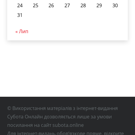
24
25
26
27
28
29
30
31
« Лип
© Використання матеріалів з інтернет-видання
Субота Онлайн дозволяється лише за умови
посилання на сайт subota.online
Для інтернет-видань обов’язкове пряме, відкрите