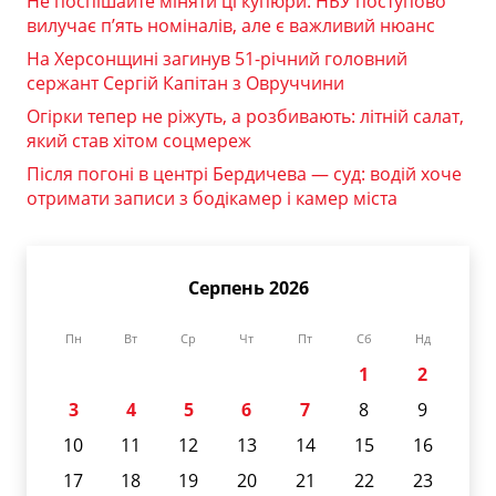
Не поспішайте міняти ці купюри: НБУ поступово
вилучає п’ять номіналів, але є важливий нюанс
На Херсонщині загинув 51-річний головний
сержант Сергій Капітан з Овруччини
Огірки тепер не ріжуть, а розбивають: літній салат,
який став хітом соцмереж
Після погоні в центрі Бердичева — суд: водій хоче
отримати записи з бодікамер і камер міста
Серпень 2026
Пн
Вт
Ср
Чт
Пт
Сб
Нд
1
2
3
4
5
6
7
8
9
10
11
12
13
14
15
16
17
18
19
20
21
22
23