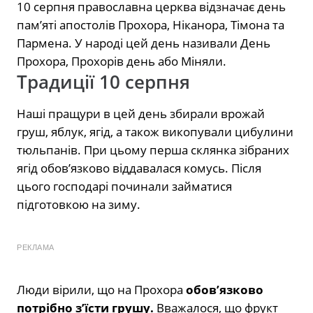
10 серпня православна церква відзначає день
пам’яті апостолів Прохора, Ніканора, Тімона та
Пармена. У народі цей день називали День
Прохора, Прохорів день або Міняли.
Традиції 10 серпня
Наші пращури в цей день збирали врожай
груш, яблук, ягід, а також викопували цибулини
тюльпанів. При цьому перша склянка зібраних
ягід обов’язково віддавалася комусь. Після
цього господарі починали займатися
підготовкою на зиму.
РЕКЛАМА
Люди вірили, що на Прохора
обов’язково
потрібно з’їсти грушу.
Вважалося, що фрукт