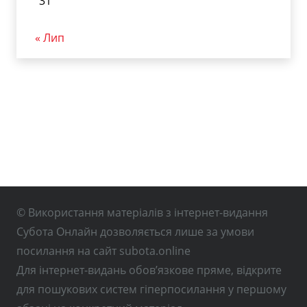
31
« Лип
© Використання матеріалів з інтернет-видання
Субота Онлайн дозволяється лише за умови
посилання на сайт subota.online
Для інтернет-видань обов’язкове пряме, відкрите
для пошукових систем гіперпосилання у першому