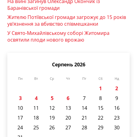
На війні загинув Олександр Окончик із
Баранівської громади
Жителю Потіївської громади загрожує до 15 років
ув’язнення за вбивство співмешканки
У Свято-Михайлівському соборі Житомира
освятили плоди нового врожаю
Серпень 2026
Пн
Вт
Ср
Чт
Пт
Сб
Нд
1
2
3
4
5
6
7
8
9
10
11
12
13
14
15
16
17
18
19
20
21
22
23
24
25
26
27
28
29
30