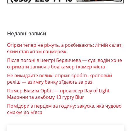
Недавні записи
Огірки тепер не ріжуть, а розбивають: літній салат,
який став хітом соцмереж
Після погоні в центрі Бердичева — суд: водій хоче
отримати записи з бодікамер і камер міста
Не викидайте великі огірки: зробіть кроповий
реліш — взимку банку з’їдають за раз
Помер Вільям Орбіт — продюсер Ray of Light
Мадонни та альбому 13 гурту Blur
Помідори з перцем за годину: закуска, яка чудово
смакує до м’яса