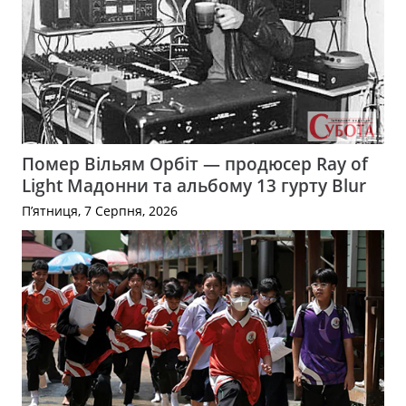
Помер Вільям Орбіт — продюсер Ray of
Light Мадонни та альбому 13 гурту Blur
П’ятниця, 7 Серпня, 2026