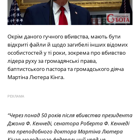
Окрім даного гучного вбивства, мають бути
відкриті файли й щодо загибелі інших відомих
особистостей у ті роки, зокрема про вбивство
лідера руху за громадянські права,
баптистського пастора та громадського діяча
Мартіна Лютера Кінга.
РЕКЛАМА
“Через понад 50 років після вбивства президента
Джона Ф. Кеннеді, сенатора Роберта Ф. Кеннеді
та преподобного доктора Мартіна Лютера
Кінга-молодшого федеральний уряд не