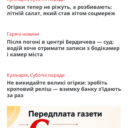
Огірки тепер не ріжуть, а розбивають:
літній салат, який став хітом соцмереж
Гарячі новини
Після погоні в центрі Бердичева — суд:
водій хоче отримати записи з бодікамер
і камер міста
Кулінарія
,
Суботні поради
Не викидайте великі огірки: зробіть
кроповий реліш — взимку банку з’їдають
за раз