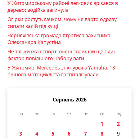
У Житомирському районі легковик врізався в
дерево: водійка загинула
Огірки ростуть гачком: чому не варто одразу
сипати калій під кущі
Черняхівська громада втратила захисника
Олександра Капустіна
Не тільки їжа і спорт: вчені знайшли ще один
фактор повільного набору ваги
У Житомирі Mercedes зіткнувся з Yamaha: 18-
річного мотоцикліста госпіталізували
Серпень 2026
Пн
Вт
Ср
Чт
Пт
Сб
Нд
1
2
3
4
5
6
7
8
9