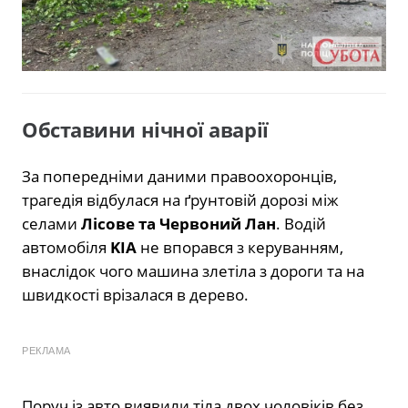
Обставини нічної аварії
За попередніми даними правоохоронців,
трагедія відбулася на ґрунтовій дорозі між
селами
Лісове та Червоний Лан
. Водій
автомобіля
KIA
не впорався з керуванням,
внаслідок чого машина злетіла з дороги та на
швидкості врізалася в дерево.
РЕКЛАМА
Поруч із авто виявили тіла двох чоловіків без