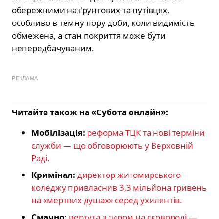
обережними на ґрунтових та путівцях,
особливо в темну пору доби, коли видимість
обмежена, а стан покриття може бути
непередбачуваним.
РЕКЛАМА
Читайте також на «Субота онлайн»:
Мобілізація:
реформа ТЦК та нові терміни
служби — що обговорюють у Верховній
Раді.
Кримінал:
директор житомирського
коледжу привласнив 3,3 мільйона гривень
на «мертвих душах» серед ухилянтів.
Смачно:
вертута з сиром на сковороді —