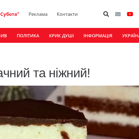
“Субота”
Реклама
Контакти
ЗИВ
ПОЛІТИКА
КРИК ДУШІ
ІНФОРМАЦІЯ
УКРАЇН
ачний та ніжний!