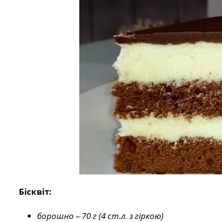
Бісквіт:
борошно – 70 г (4 ст.л. з гіркою)