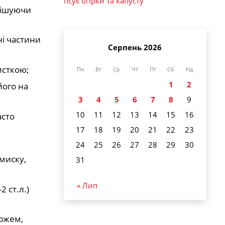
псує огірки та капусту
емішуючи
ні частини
Серпень 2026
исткою;
Пн
Вт
Ср
Чт
Пт
Сб
Нд
1
2
його на
3
4
5
6
7
8
9
10
11
12
13
14
15
16
асто
17
18
19
20
21
22
23
24
25
26
27
28
29
30
миску,
31
« Лип
 ст.л.)
оржем,