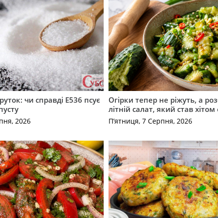
руток: чи справді Е536 псує
Огірки тепер не ріжуть, а ро
пусту
літній салат, який став хіто
пня, 2026
П’ятниця, 7 Серпня, 2026