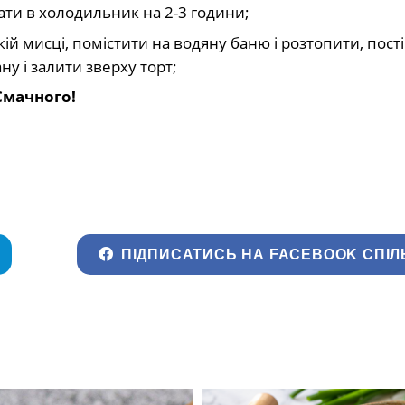
ати в холодильник на 2-3 години;
кій мисці, помістити на водяну баню і розтопити, пост
у і залити зверху торт;
Смачного!
ПІДПИСАТИСЬ НА FACEBOOK СПІЛ