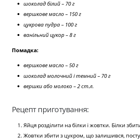
шоколад білий – 70 г
вершкове масло – 150 г
цукрова пудра – 100 г
ванільний цукор – 8 г
Помадка:
вершкове масло – 50 г
шоколад молочний і темний – 70 г
вершки або молоко – 2 ст.л.
Рецепт приготування:
Яйця розділити на білки і жовтки. Білки зби
Жовтки збити з цукром, що залишився, пост