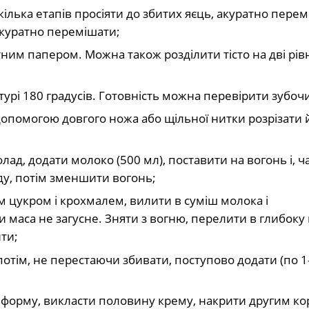
кілька етапів просіяти до збитих яєць, акуратно пер
 акуратно перемішати;
ним папером. Можна також розділити тісто на дві рів
рі 180 градусів. Готовність можна перевірити зубоч
 допомогою довгого ножа або щільної нитки розрізати 
д, додати молоко (500 мл), поставити на вогонь і, ч
у, потім зменшити вогонь;
м цукром і крохмалем, вилити в суміш молока і
 маса не загусне. Зняти з вогню, перелити в глибоку 
ти;
тім, не перестаючи збивати, поступово додати (по 1-2
бо форму, викласти половину крему, накрити другим к