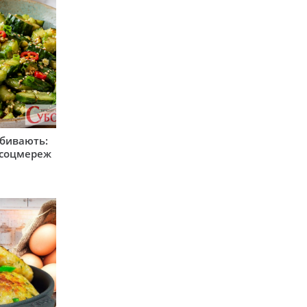
збивають:
м соцмереж