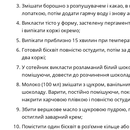
Змішати борошно з розпушувачем і какао, в 
лопаткою, потім додати гарячу воду і знову
Викласти тісто у форму, застелену пергамент
і випікати коржі окремо;
Випікати приблизно 15 хвилин при температу
Готовий бісквіт повністю остудити, потім за
два коржі;
У сотейник викласти розламаний білий шокола
помішуючи, довести до розчинення шоколад
Молоко (100 мл) змішати з цукром, ванільни
шоколаду. Варити, постійно помішуючи, поки
накрити харчовою плівкою і повністю остуди
Збити вершкове масло з цукровою пудрою, по
остиглий заварний крем;
Помістити один бісквіт в роз’ємне кільце а