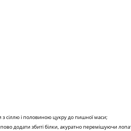
ти з сіллю і половиною цукру до пишної маси;
упово додати збиті білки, акуратно перемішуючи лопа