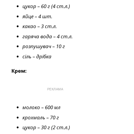
цукор – 60 г (4 ст.л.)
яйце – 4 шт.
какао – 3 ст.л.
гаряча вода – 4 ст.л.
розпушувач – 10 г
сіль – дрібка
Крем:
РЕКЛАМА
молоко – 600 мл
крохмаль – 70 г
цукор – 30 г (2 ст.л.)