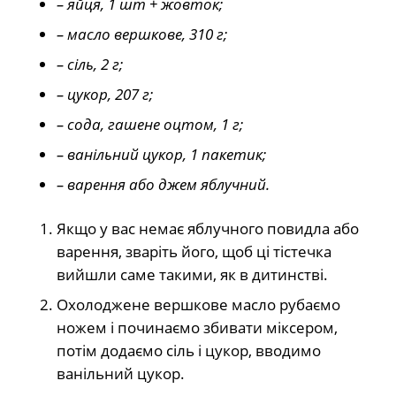
– яйця, 1 шт + жовток;
– масло вершкове, 310 г;
– сіль, 2 г;
– цукор, 207 г;
– сода, гашене оцтом, 1 г;
– ванільний цукор, 1 пакетик;
– варення або джем яблучний.
Якщо у вас немає яблучного повидла або
варення, зваріть його, щоб ці тістечка
вийшли саме такими, як в дитинстві.
Охолоджене вершкове масло рубаємо
ножем і починаємо збивати міксером,
потім додаємо сіль і цукор, вводимо
ванільний цукор.