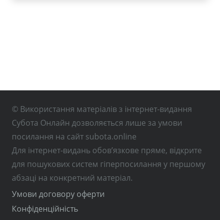
© Використання матеріалів з інтернет-видання
Субота Онлайн дозволяється лише за умови
посилання на сайт subota.online
Для інтернет-видань обов’язкове пряме, відкрите
для пошукових систем гіперпосилання у першому
абзаці на конкретний матеріал.
Умови договору оферти
Конфіденційність