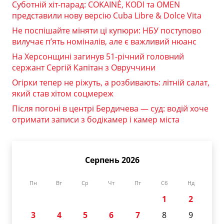
Суботній хіт-парад: COKAINÉ, KODI та OMEN
представили нову версію Cuba Libre & Dolce Vita
Не поспішайте міняти ці купюри: НБУ поступово
вилучає п’ять номіналів, але є важливий нюанс
На Херсонщині загинув 51-річний головний
сержант Сергій Капітан з Овруччини
Огірки тепер не ріжуть, а розбивають: літній салат,
який став хітом соцмереж
Після погоні в центрі Бердичева — суд: водій хоче
отримати записи з бодікамер і камер міста
Серпень 2026
Пн
Вт
Ср
Чт
Пт
Сб
Нд
1
2
3
4
5
6
7
8
9