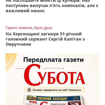
Не поспішайте міняти ці купюри: НБУ
поступово вилучає п’ять номіналів, але є
важливий нюанс
Гарячі новини
,
Крик душі
На Херсонщині загинув 51-річний
головний сержант Сергій Капітан з
Овруччини