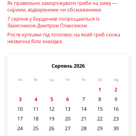
Як правильно заморожувати гриби на зиму —
сирими, відвареними чи обсмаженими
7 серпня у Бердичеві попрощаються із
Захисником Дмитром Плаксюком
Росте купками під тополею: на який гриб схожа
незвична біла знахідка
Серпень 2026
Пн
Вт
Ср
Чт
Пт
Сб
Нд
1
2
3
4
5
6
7
8
9
10
11
12
13
14
15
16
17
18
19
20
21
22
23
24
25
26
27
28
29
30