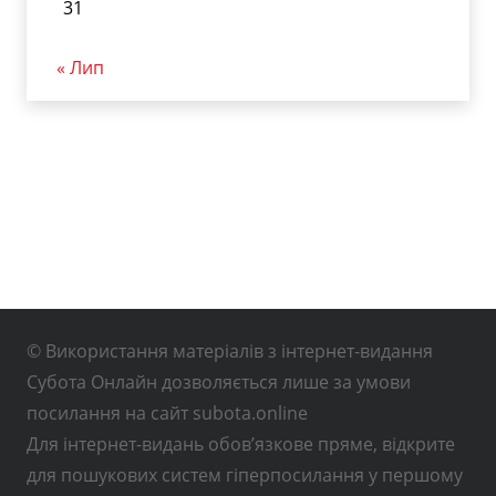
31
« Лип
© Використання матеріалів з інтернет-видання
Субота Онлайн дозволяється лише за умови
посилання на сайт subota.online
Для інтернет-видань обов’язкове пряме, відкрите
для пошукових систем гіперпосилання у першому