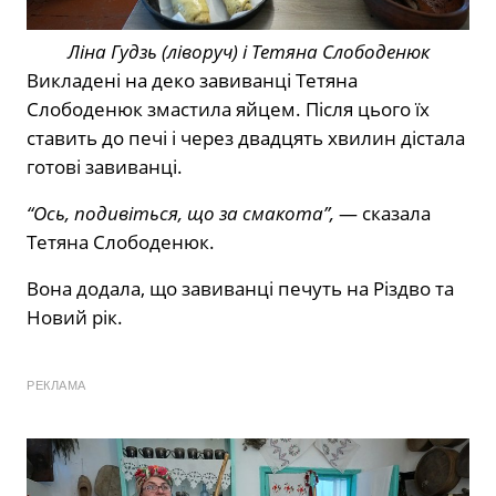
Ліна Гудзь (ліворуч) і Тетяна Слободенюк
Викладені на деко завиванці Тетяна
Слободенюк змастила яйцем. Після цього їх
ставить до печі і через двадцять хвилин дістала
готові завиванці.
“Ось, подивіться, що за смакота”,
— сказала
Тетяна Слободенюк.
Вона додала, що завиванці печуть на Різдво та
Новий рік.
РЕКЛАМА