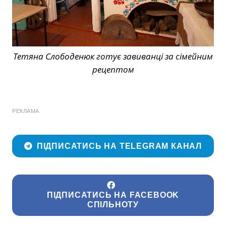
Тетяна Слободенюк готує завиванці за сімейним
рецептом
РЕКЛАМА
ПІДПИСАТИСЬ НА TELEGRAM КАНАЛ
ПІДПИСАТИСЬ НА FACEBOOK
СПІЛЬНОТУ