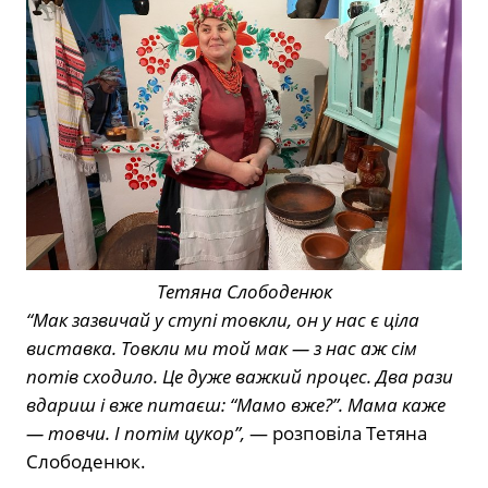
Тетяна Слободенюк
“Мак зазвичай у ступі товкли, он у нас є ціла
виставка. Товкли ми той мак — з нас аж сім
потів сходило. Це дуже важкий процес. Два рази
вдариш і вже питаєш: “Мамо вже?”. Мама каже
— товчи. І потім цукор”,
— розповіла Тетяна
Слободенюк.