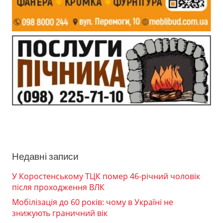
Недавні записи
У Коростенському ТЦК помер 46-річний чоловік
після проходження ВЛК
Мобілізація до 60 років: чому в Україні не
знижують граничний вік