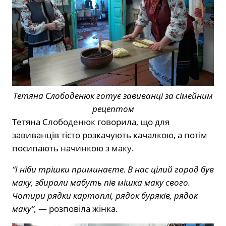
Тетяна Слободенюк готує завиванці за сімейним
рецептом
Тетяна Слободенюк говорила, що для
завиванців тісто розкачують качалкою, а потім
посипають начинкою з маку.
“І ніби трішки приминаєте. В нас цілий город був
маку, збирали мабуть пів мішка маку свого.
Чотири рядки картоплі, рядок буряків, рядок
маку”,
— розповіла жінка.