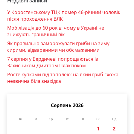
Недавні записи
У Коростенському ТЦК помер 46-річний чоловік
після проходження ВЛК
Мобілізація до 60 років: чому в Україні не
знижують граничний вік
Як правильно заморожувати гриби на зиму —
сирими, відвареними чи обсмаженими
7 серпня у Бердичеві попрощаються із
Захисником Дмитром Плаксюком
Росте купками під тополею: на який гриб схожа
незвична біла знахідка
Серпень 2026
Пн
Вт
Ср
Чт
Пт
Сб
Нд
1
2