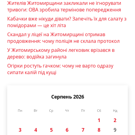
Жителів Житомирщини закликали не ігнорувати
тривоги: ОВА зробила термінове попередження
Кабачки вже нікуди дівати? Запечіть їх для салату з
помідорами — це хіт літа
Скандал у ліцеї на Житомирщині отримав
продовження: чому поліція не склала протокол
У Житомирському районі легковик врізався в
дерево: водійка загинула
Огірки ростуть гачком: чому не варто одразу
сипати калій під кущі
Серпень 2026
Пн
Вт
Ср
Чт
Пт
Сб
Нд
1
2
3
4
5
6
7
8
9