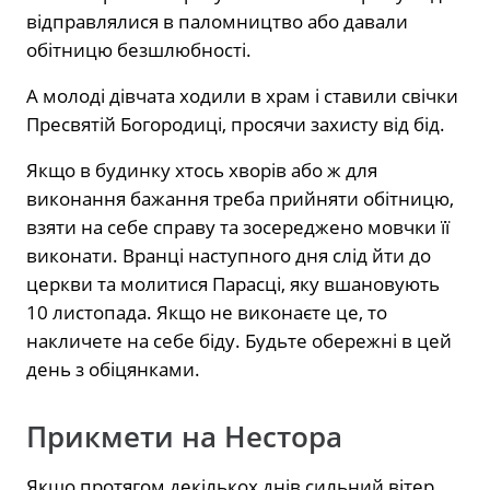
відправлялися в паломництво або давали
обітницю безшлюбності.
А молоді дівчата ходили в храм і ставили свічки
Пресвятій Богородиці, просячи захисту від бід.
Якщо в будинку хтось хворів або ж для
виконання бажання треба прийняти обітницю,
взяти на себе справу та зосереджено мовчки її
виконати. Вранці наступного дня слід йти до
церкви та молитися Парасці, яку вшановують
10 листопада. Якщо не виконаєте це, то
накличете на себе біду. Будьте обережні в цей
день з обіцянками.
Прикмети на Нестора
Якщо протягом декількох днів сильний вітер